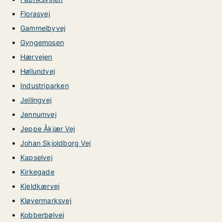
Florasvej
Gammelbyvej
Gyngemosen
Hærvejen
Høllundvej
Industriparken
Jellingvej
Jennumvej
Jeppe Åkjær Vej
Johan Skjoldborg Vej
Kapselvej
Kirkegade
Kjeldkærvej
Kløvermarksvej
Kobberbølvej