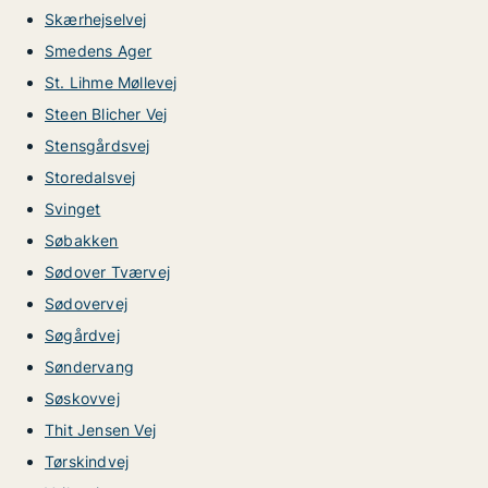
Skærhejselvej
Smedens Ager
St. Lihme Møllevej
Steen Blicher Vej
Stensgårdsvej
Storedalsvej
Svinget
Søbakken
Sødover Tværvej
Sødovervej
Søgårdvej
Søndervang
Søskovvej
Thit Jensen Vej
Tørskindvej