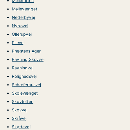
Mølletoften
Møllevænget
Nederbyvej
Nybovej
Ollerupvej
Pilevej
Præstens Ager
Ravning Skovvej
Ravningvej
Rolighedsvej
Schæferhusvej
Skolevænget
Skovtoften
Skovvej
Skråvej
Skyttevej