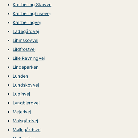
Kærbølling Skovvej
Kærbøllinghusevej
Kærbøllingvej
Ladegårdvej
Lihmskovvej
Lildfrostvej
Lille Ravningvej
Lindeparken
Lunden
Lundskovvej
Lupinvej
Lyngbjergvej
Mejerivej
Molsgårdvej
Møllegårdsvej