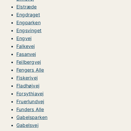
Elstræde
Engdraget
Engparken
Engsvinget
Engvej
Falkevej
Fasanvej
Feilbergvej
Fengers Alle
Fiskerivej
Fladhøjvej
Forsythiavej
Fruerlundvej
Funders Alle
Gabelsparken
Gabelsvej