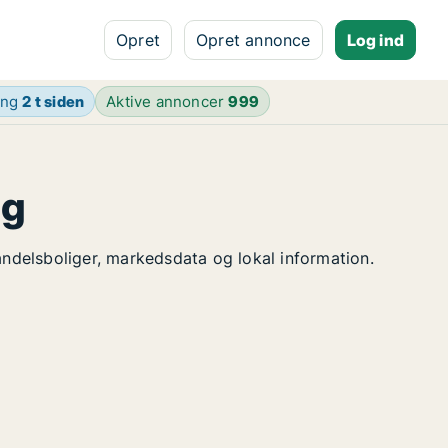
Opret
Opret annonce
Log ind
ing
2 t siden
Aktive annoncer
999
ng
 andelsboliger, markedsdata og lokal information.