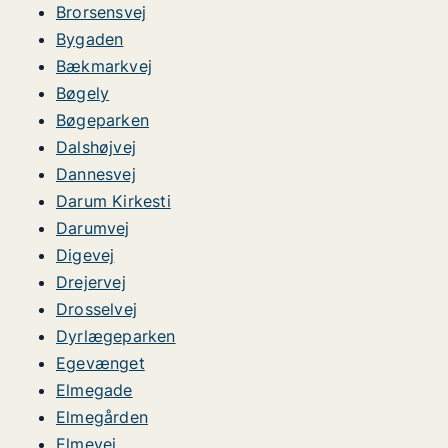
Brorsensvej
Bygaden
Bækmarkvej
Bøgely
Bøgeparken
Dalshøjvej
Dannesvej
Darum Kirkesti
Darumvej
Digevej
Drejervej
Drosselvej
Dyrlægeparken
Egevænget
Elmegade
Elmegården
Elmevej