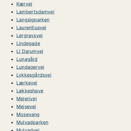
Kærvej
Lambertsdamvej
Langsigparken
Laurentiusvej
Lergravsvej
Lindegade
Ll Darumvej
Lunagård
Lundagervej
Lykkesgårdsvej
Lærkevej
Løkkeshave
Mejerivej
Mejsevej
Mosevang
Mulvadparken
Mulvadvej