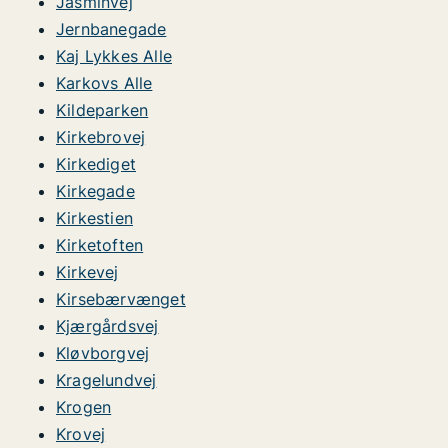
Jasminvej
Jernbanegade
Kaj Lykkes Alle
Karkovs Alle
Kildeparken
Kirkebrovej
Kirkediget
Kirkegade
Kirkestien
Kirketoften
Kirkevej
Kirsebærvænget
Kjærgårdsvej
Kløvborgvej
Kragelundvej
Krogen
Krovej