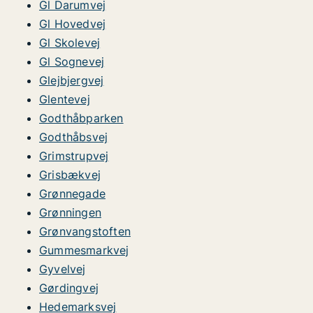
Gl Darumvej
Gl Hovedvej
Gl Skolevej
Gl Sognevej
Glejbjergvej
Glentevej
Godthåbparken
Godthåbsvej
Grimstrupvej
Grisbækvej
Grønnegade
Grønningen
Grønvangstoften
Gummesmarkvej
Gyvelvej
Gørdingvej
Hedemarksvej