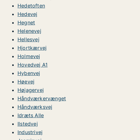
Hedetoften
Hedevej
Hegnet
Helenevej
Hellesvej
Hjortkærvej
Holmevej
Hovedvej A1
Hybenvej
Høevej
Højagervej
Håndværkervænget
Håndværksvej
Idræts Alle
Ilstedvej
Industrivej