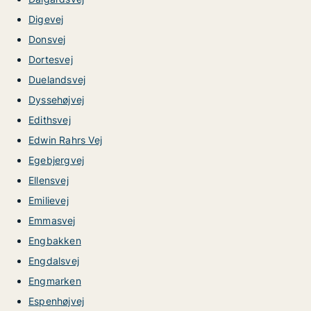
Digevej
Donsvej
Dortesvej
Duelandsvej
Dyssehøjvej
Edithsvej
Edwin Rahrs Vej
Egebjergvej
Ellensvej
Emilievej
Emmasvej
Engbakken
Engdalsvej
Engmarken
Espenhøjvej