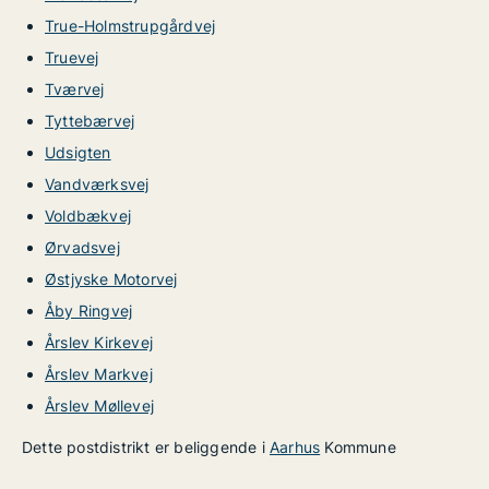
True-Holmstrupgårdvej
Truevej
Tværvej
Tyttebærvej
Udsigten
Vandværksvej
Voldbækvej
Ørvadsvej
Østjyske Motorvej
Åby Ringvej
Årslev Kirkevej
Årslev Markvej
Årslev Møllevej
Dette postdistrikt er beliggende i
Aarhus
Kommune