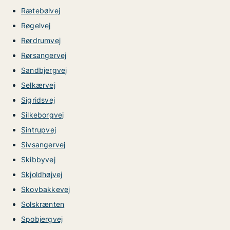
Rætebølvej
Røgelvej
Rørdrumvej
Rørsangervej
Sandbjergvej
Selkærvej
Sigridsvej
Silkeborgvej
Sintrupvej
Sivsangervej
Skibbyvej
Skjoldhøjvej
Skovbakkevej
Solskrænten
Spobjergvej