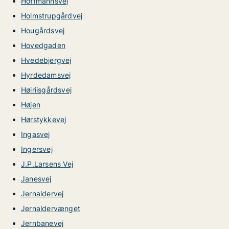
Hoffmannsvej
Holmstrupgårdvej
Hougårdsvej
Hovedgaden
Hvedebjergvej
Hyrdedamsvej
Høiriisgårdsvej
Højen
Hørstykkevej
Ingasvej
Ingersvej
J.P.Larsens Vej
Janesvej
Jernaldervej
Jernaldervænget
Jernbanevej