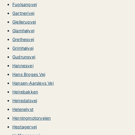
Fuglsangvej
Gartnerivej
Gjellerupvej
Glamhøjvej
Grethesvej
Grimhøjvej
Gudrunsvej
Hannesvej
Hans Broges Vej
Hansen-Aarslevs Vej
Hejrebakken
Hejredalsvej
Helenelyst
Herningmotorvejen
Hestagervej