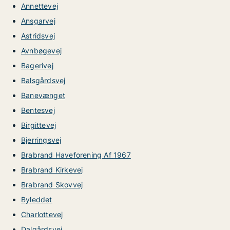
Annettevej
Ansgarvej
Astridsvej
Avnbøgevej
Bagerivej
Balsgårdsvej
Banevænget
Bentesvej
Birgittevej
Bjerringsvej
Brabrand Haveforening Af 1967
Brabrand Kirkevej
Brabrand Skovvej
Byleddet
Charlottevej
Dalgårdsvej