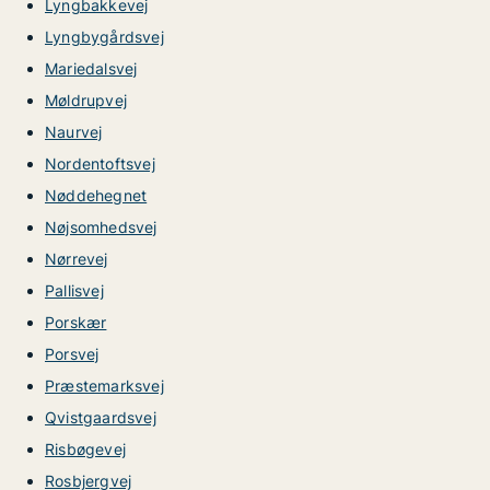
Lyngbakkevej
Lyngbygårdsvej
Mariedalsvej
Møldrupvej
Naurvej
Nordentoftsvej
Nøddehegnet
Nøjsomhedsvej
Nørrevej
Pallisvej
Porskær
Porsvej
Præstemarksvej
Qvistgaardsvej
Risbøgevej
Rosbjergvej