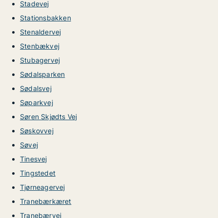
Stadevej
Stationsbakken
Stenaldervej
Stenbækvej
Stubagervej
Sødalsparken
Sødalsvej
Søparkvej
Søren Skjødts Vej
Søskovvej
Søvej
Tinesvej
Tingstedet
Tjørneagervej
Tranebærkæret
Tranebærvej