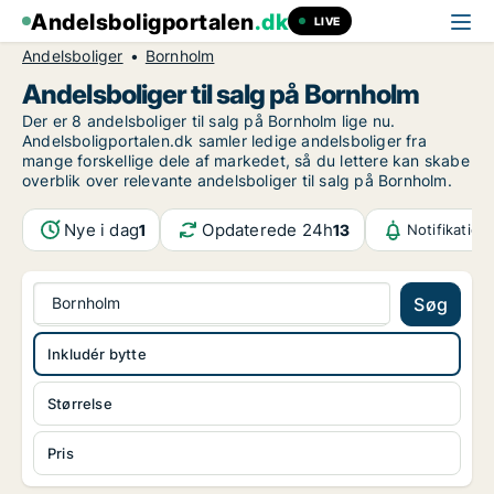
Andelsboligportalen
.dk
LIVE
Andelsboliger
Bornholm
Andelsboliger til salg på Bornholm
Der er 8 andelsboliger til salg på Bornholm lige nu.
Andelsboligportalen.dk samler ledige andelsboliger fra
mange forskellige dele af markedet, så du lettere kan skabe
overblik over relevante andelsboliger til salg på Bornholm.
Nye i dag
Opdaterede 24h
1
13
Notifikation
Bornholm
Søg
Inkludér bytte
Størrelse
Pris