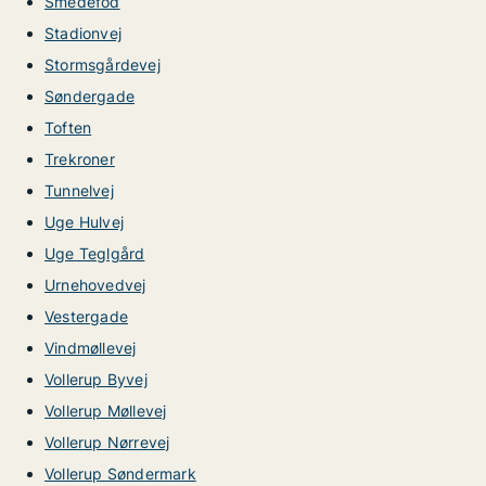
Smedefod
Stadionvej
Stormsgårdevej
Søndergade
Toften
Trekroner
Tunnelvej
Uge Hulvej
Uge Teglgård
Urnehovedvej
Vestergade
Vindmøllevej
Vollerup Byvej
Vollerup Møllevej
Vollerup Nørrevej
Vollerup Søndermark