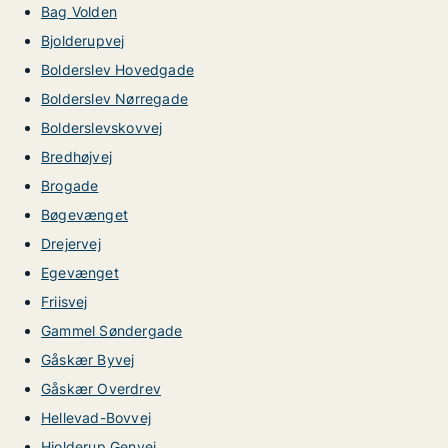
Bag Volden
Bjolderupvej
Bolderslev Hovedgade
Bolderslev Nørregade
Bolderslevskovvej
Bredhøjvej
Brogade
Bøgevænget
Drejervej
Egevænget
Friisvej
Gammel Søndergade
Gåskær Byvej
Gåskær Overdrev
Hellevad-Bovvej
Hjolderup Genvej