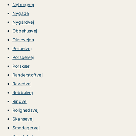
Nyborgvej
Nygade
Nygårdvej
Obbehusvej
Oksevejen
Perbølvej
Porsbølvej
Porskær
Randerstoftvej
Ravedvej
Rebbølvej
Ringvej
Rolighedsvej
Skansevej
Smedagervej