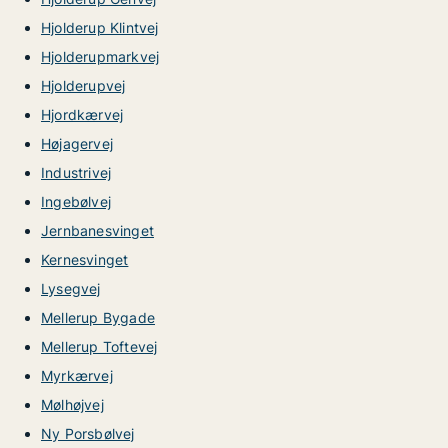
Hjolderup Klintvej
Hjolderupmarkvej
Hjolderupvej
Hjordkærvej
Højagervej
Industrivej
Ingebølvej
Jernbanesvinget
Kernesvinget
Lysegvej
Mellerup Bygade
Mellerup Toftevej
Myrkærvej
Mølhøjvej
Ny Porsbølvej