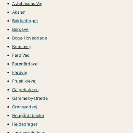
A Johnsons Vej
Akslen
Bakkedraget
Bergsvej
Bogø Hovedgade
Bremavej
Farø Vad
Farøgårdsvej
Farøvej
Fruekildevej
Galgebakken
Gammelbystræde
Grønsundvej
Hougårdsbanke
Højdedraget
Jørgensmindevej