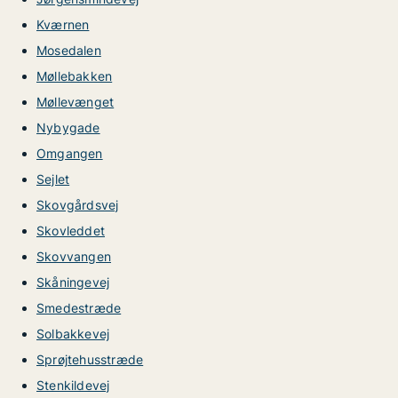
Kværnen
Mosedalen
Møllebakken
Møllevænget
Nybygade
Omgangen
Sejlet
Skovgårdsvej
Skovleddet
Skovvangen
Skåningevej
Smedestræde
Solbakkevej
Sprøjtehusstræde
Stenkildevej