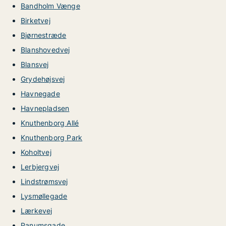
Bandholm Vænge
Birketvej
Bjørnestræde
Blanshovedvej
Blansvej
Grydehøjsvej
Havnegade
Havnepladsen
Knuthenborg Allé
Knuthenborg Park
Koholtvej
Lerbjergvej
Lindstrømsvej
Lysmøllegade
Lærkevej
Panumsgade