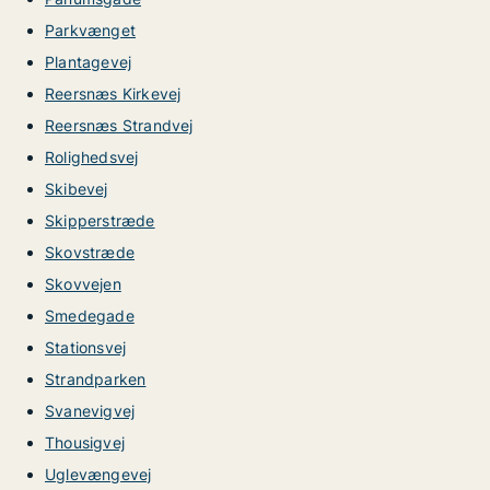
Parkvænget
Plantagevej
Reersnæs Kirkevej
Reersnæs Strandvej
Rolighedsvej
Skibevej
Skipperstræde
Skovstræde
Skovvejen
Smedegade
Stationsvej
Strandparken
Svanevigvej
Thousigvej
Uglevængevej