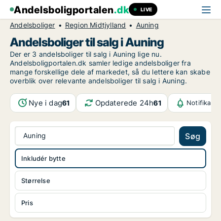
Andelsboligportalen
.dk
LIVE
Andelsboliger
Region Midtjylland
Auning
Andelsboliger til salg i Auning
Der er 3 andelsboliger til salg i Auning lige nu.
Andelsboligportalen.dk samler ledige andelsboliger fra
mange forskellige dele af markedet, så du lettere kan skabe
overblik over relevante andelsboliger til salg i Auning.
Nye i dag
Opdaterede 24h
61
61
Notifikati
Auning
Søg
Inkludér bytte
Størrelse
Pris