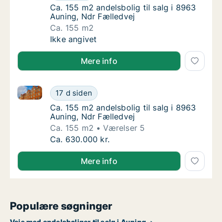
Ca. 155 m2 andelsbolig til salg i 8963 Aunin
Ca. 155 m2 andelsbolig til salg i 8963
Auning, Ndr Fælledvej
Ca. 155 m2
Ca. 155 m2 andelsbolig til salg i 8963 Aunin
Ikke angivet
Mere info
Ca. 155 m2 andelsbolig til salg i 8963 Auning, Ndr F
Ca. 155 m2 andelsbolig til salg i 8963 Aunin
17 d siden
Ca. 155 m2 andelsbolig til salg i 8963 Aunin
Ca. 155 m2 andelsbolig til salg i 8963
Auning, Ndr Fælledvej
Ca. 155 m2
Værelser 5
Ca. 155 m2 andelsbolig til salg i 8963 Aunin
Ca. 630.000 kr.
Mere info
Populære søgninger
Veje med andelsboliger til salg i Auning