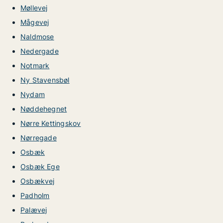
Møllevej
Mågevej
Naldmose
Nedergade
Notmark
Ny Stavensbøl
Nydam
Nøddehegnet
Nørre Kettingskov
Nørregade
Osbæk
Osbæk Ege
Osbækvej
Padholm
Palævej