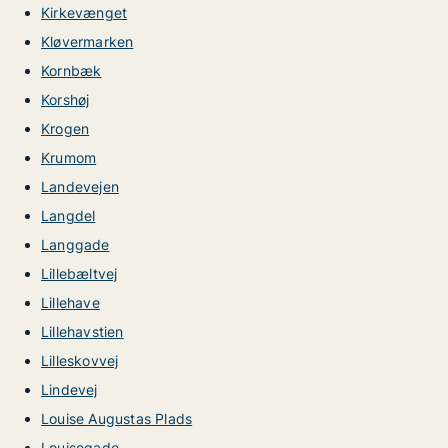
Kirkevænget
Kløvermarken
Kornbæk
Korshøj
Krogen
Krumom
Landevejen
Langdel
Langgade
Lillebæltvej
Lillehave
Lillehavstien
Lilleskovvej
Lindevej
Louise Augustas Plads
Louisegade