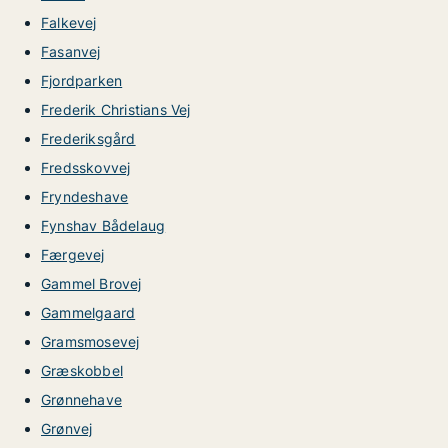
Falkevej
Fasanvej
Fjordparken
Frederik Christians Vej
Frederiksgård
Fredsskovvej
Fryndeshave
Fynshav Bådelaug
Færgevej
Gammel Brovej
Gammelgaard
Gramsmosevej
Græskobbel
Grønnehave
Grønvej