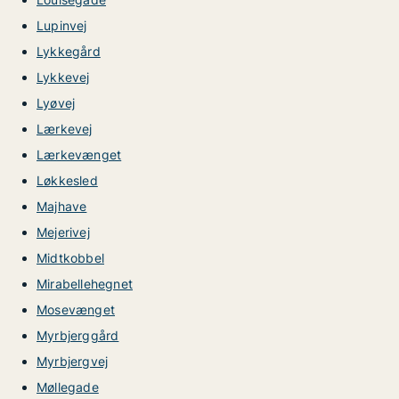
Lupinvej
Lykkegård
Lykkevej
Lyøvej
Lærkevej
Lærkevænget
Løkkesled
Majhave
Mejerivej
Midtkobbel
Mirabellehegnet
Mosevænget
Myrbjerggård
Myrbjergvej
Møllegade