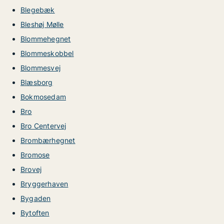
Blegebæk
Bleshøj Mølle
Blommehegnet
Blommeskobbel
Blommesvej
Blæsborg
Bokmosedam
Bro
Bro Centervej
Brombærhegnet
Bromose
Brovej
Bryggerhaven
Bygaden
Bytoften