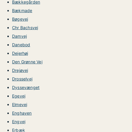
Bækkegården
Bækmade
Bøgevej
Chr Bachsvej
Damvej
Danebod
Dejerhøj
Den Grønne Vej
Drejøvej
Drosselvej
Dyssevænget
Egevej
Elmevej
Enghaven
Engvej
Erbæk