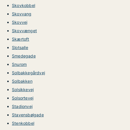
Skovkobbel
Skovvang
Skovvej
Skovvænget
Skærtoft
Slotsalle
Smedegade
Snurom
Solbakkegårdvej
Solbakken
Solsikkevej
Solsortevej
Stadionvej
Stavensbølgade
Stenkobbel