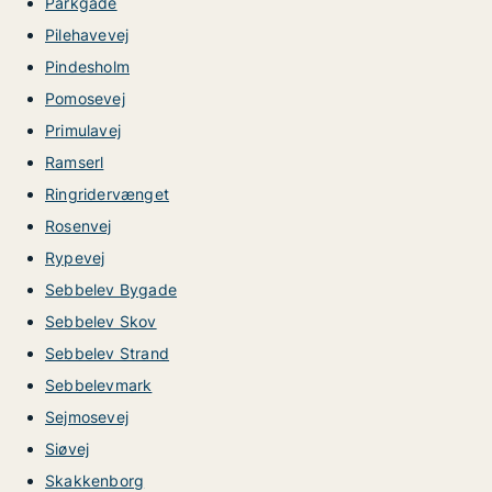
Parkgade
Pilehavevej
Pindesholm
Pomosevej
Primulavej
Ramserl
Ringridervænget
Rosenvej
Rypevej
Sebbelev Bygade
Sebbelev Skov
Sebbelev Strand
Sebbelevmark
Sejmosevej
Siøvej
Skakkenborg