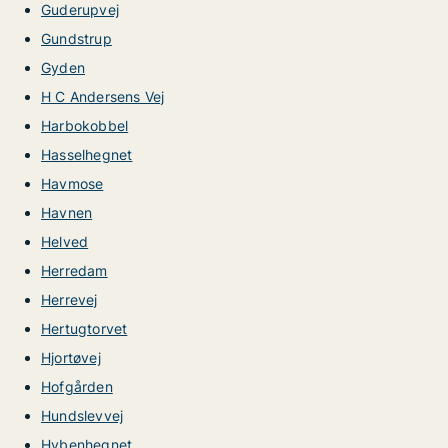
Guderupvej
Gundstrup
Gyden
H C Andersens Vej
Harbokobbel
Hasselhegnet
Havmose
Havnen
Helved
Herredam
Herrevej
Hertugtorvet
Hjortøvej
Hofgården
Hundslevvej
Hybenhegnet