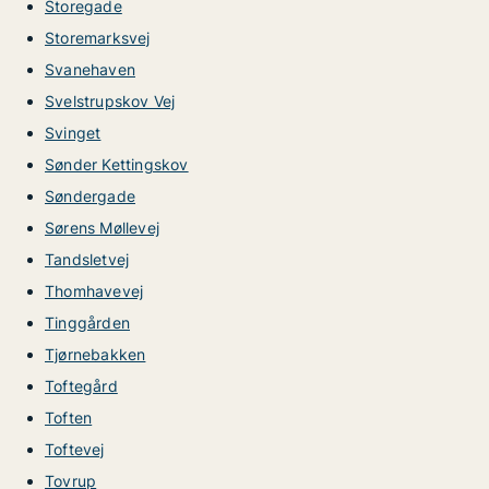
Storegade
Storemarksvej
Svanehaven
Svelstrupskov Vej
Svinget
Sønder Kettingskov
Søndergade
Sørens Møllevej
Tandsletvej
Thomhavevej
Tinggården
Tjørnebakken
Toftegård
Toften
Toftevej
Tovrup