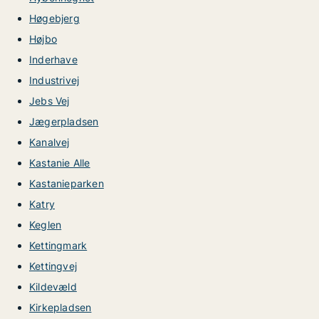
Høgebjerg
Højbo
Inderhave
Industrivej
Jebs Vej
Jægerpladsen
Kanalvej
Kastanie Alle
Kastanieparken
Katry
Keglen
Kettingmark
Kettingvej
Kildevæld
Kirkepladsen