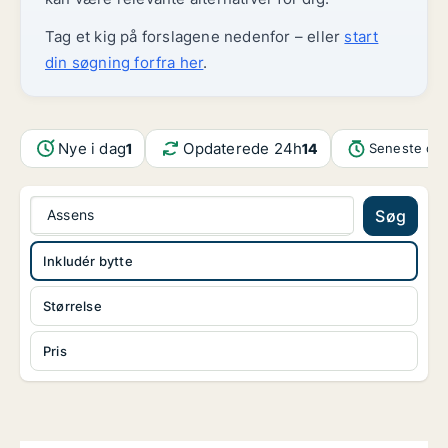
Tag et kig på forslagene nedenfor – eller
start
din søgning forfra her
.
Nye i dag
Opdaterede 24h
1
14
Seneste opd
Assens
Søg
Inkludér bytte
Størrelse
Pris