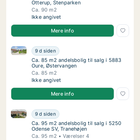
Otterup, Stenparken
Ca. 90 m2
Ca. 90 m2 andelsbolig til salg i 5450 Otteru
Ikke angivet
Mere info
Ca. 85 m2 andelsbolig til salg i 5883 Oure, Østerva
Ca. 85 m2 andelsbolig til salg i 5883 Oure,
9 d siden
Ca. 85 m2 andelsbolig til salg i 5883 Oure,
Ca. 85 m2 andelsbolig til salg i 5883
Oure, Østervangen
Ca. 85 m2
Ca. 85 m2 andelsbolig til salg i 5883 Oure,
Ikke angivet
Mere info
Ca. 95 m2 andelsbolig til salg i 5250 Odense SV, Tr
Ca. 95 m2 andelsbolig til salg i 5250 Odens
9 d siden
Ca. 95 m2 andelsbolig til salg i 5250 Odens
Ca. 95 m2 andelsbolig til salg i 5250
Odense SV, Tranehøjen
Ca. 95 m2
Værelser 4