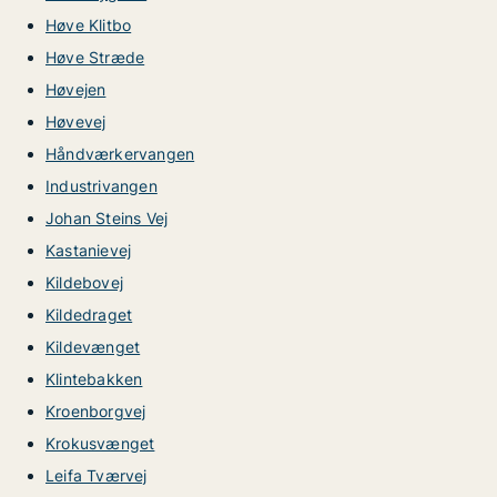
Høve Klitbo
Høve Stræde
Høvejen
Høvevej
Håndværkervangen
Industrivangen
Johan Steins Vej
Kastanievej
Kildebovej
Kildedraget
Kildevænget
Klintebakken
Kroenborgvej
Krokusvænget
Leifa Tværvej