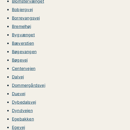
Blomstervænget
Bobjergvej
Borrevangsvej
Bremelhøj
Bygvænget
Bæverstien
Bøgevangen
Bøgevej
Centervejen
Dalvej
Dommergårdsvej
Duevej
Dybedalsvej
Dyndvejen
Egebakken
Egevej