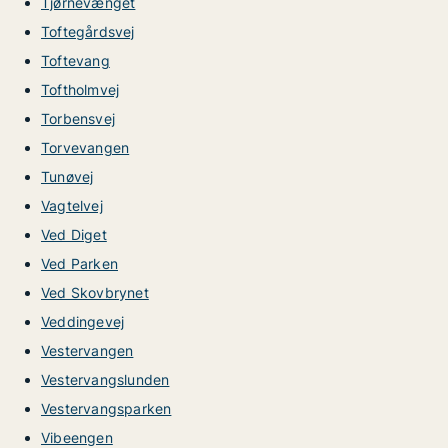
Tjørnevænget
Toftegårdsvej
Toftevang
Toftholmvej
Torbensvej
Torvevangen
Tunøvej
Vagtelvej
Ved Diget
Ved Parken
Ved Skovbrynet
Veddingevej
Vestervangen
Vestervangslunden
Vestervangsparken
Vibeengen