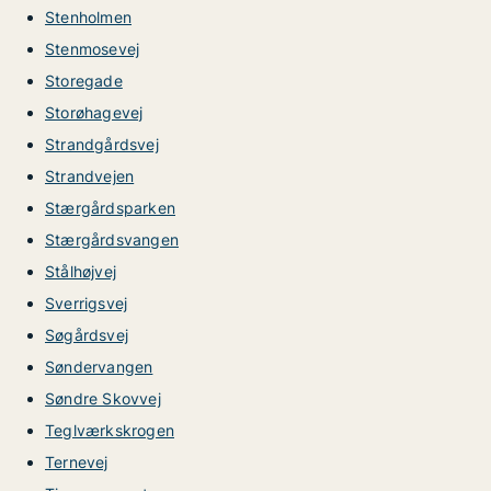
Stenholmen
Stenmosevej
Storegade
Storøhagevej
Strandgårdsvej
Strandvejen
Stærgårdsparken
Stærgårdsvangen
Stålhøjvej
Sverrigsvej
Søgårdsvej
Søndervangen
Søndre Skovvej
Teglværkskrogen
Ternevej