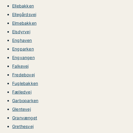
Ellebakken
Ellegårdsvej
Elmebakken
Elsdyrvej
Enghaven
Engparken
Engvangen
Falkevej
Fredebovej
Fuglebakken
Fælledvej
Garboparken
Glentevej
Granvænget
Grethesvej