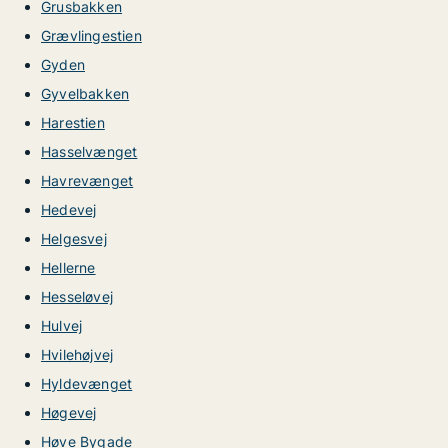
Grusbakken
Grævlingestien
Gyden
Gyvelbakken
Harestien
Hasselvænget
Havrevænget
Hedevej
Helgesvej
Hellerne
Hesseløvej
Hulvej
Hvilehøjvej
Hyldevænget
Høgevej
Høve Bygade