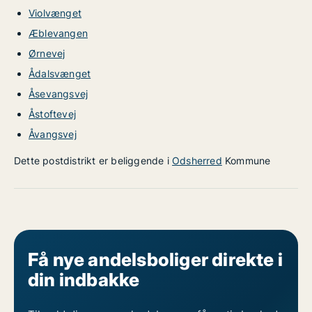
Violvænget
Æblevangen
Ørnevej
Ådalsvænget
Åsevangsvej
Åstoftevej
Åvangsvej
Dette postdistrikt er beliggende i
Odsherred
Kommune
Få nye andelsboliger direkte i
din indbakke