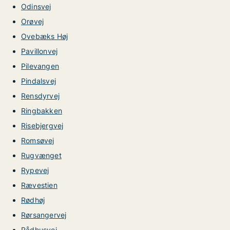
Odinsvej
Orøvej
Ovebæks Høj
Pavillonvej
Pilevangen
Pindalsvej
Rensdyrvej
Ringbakken
Risebjergvej
Romsøvej
Rugvænget
Rypevej
Rævestien
Rødhøj
Rørsangervej
Rådhusvej