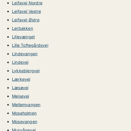
Leifavej Nordre
Leifavej Vestre
Leifavej Østre
Lerbakken
Liljevænget
Lille Toftegårdsvej
Lindevangen
Lindevej
Lykkebjergvej
Lærkevej
Læsøvej
Mejsevej
Mellemvangen
Moseholmen
Mosevangen
Musvågevej