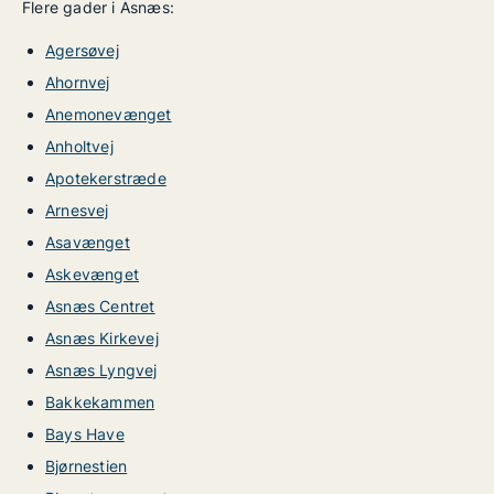
Flere gader i Asnæs:
Agersøvej
Ahornvej
Anemonevænget
Anholtvej
Apotekerstræde
Arnesvej
Asavænget
Askevænget
Asnæs Centret
Asnæs Kirkevej
Asnæs Lyngvej
Bakkekammen
Bays Have
Bjørnestien