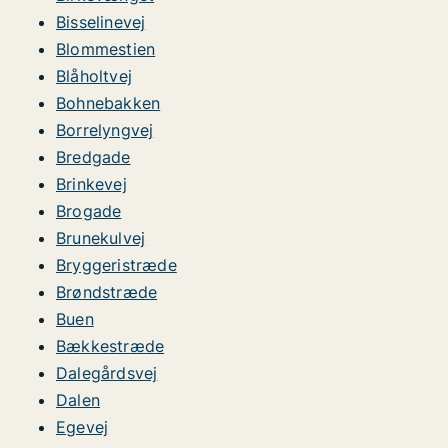
Bisselinevej
Blommestien
Blåholtvej
Bohnebakken
Borrelyngvej
Bredgade
Brinkevej
Brogade
Brunekulvej
Bryggeristræde
Brøndstræde
Buen
Bækkestræde
Dalegårdsvej
Dalen
Egevej