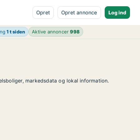
Opret
Opret annonce
Log ind
ing
1 t siden
Aktive annoncer
998
delsboliger, markedsdata og lokal information.