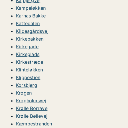
Kajbjergvej
Kampeløkken
Karnas Bakke
Kattedalen
Kildesgårdsvej
Kirkebakken
Kirkegade
Kirkeplads
Kirkestræde
Klinteløkken
Klippestien
Korsbjerg
Krogen
Krogholmsvej
Krølle Borravej
Krølle Bøllevej
Kæmpestranden