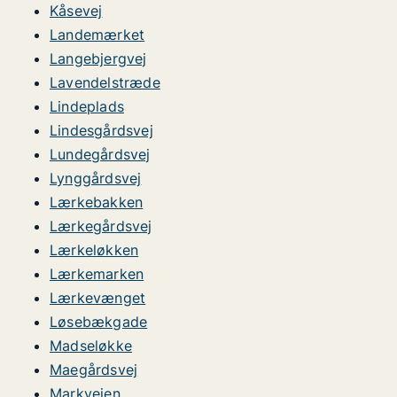
Kåsevej
Landemærket
Langebjergvej
Lavendelstræde
Lindeplads
Lindesgårdsvej
Lundegårdsvej
Lynggårdsvej
Lærkebakken
Lærkegårdsvej
Lærkeløkken
Lærkemarken
Lærkevænget
Løsebækgade
Madseløkke
Maegårdsvej
Markvejen