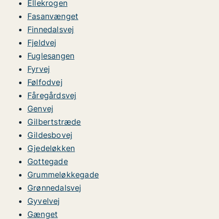
Ellekrogen
Fasanvænget
Finnedalsvej
Fjeldvej
Fuglesangen
Fyrvej
Følfodvej
Fåregårdsvej
Genvej
Gilbertstræde
Gildesbovej
Gjedeløkken
Gottegade
Grummeløkkegade
Grønnedalsvej
Gyvelvej
Gænget