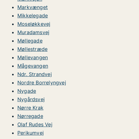
Markvænget
Mikkelegade
Moseløkkevej
Muradamsvej
Møllegade
Møllestræde
Møllevangen
Mågevangen
Ndr. Strandvej
Nordre Borrelyngvej
Nygade
Nygårdsvej
Nørre Krak
Nørregade
Olaf Rudes Vej
Perikumvej