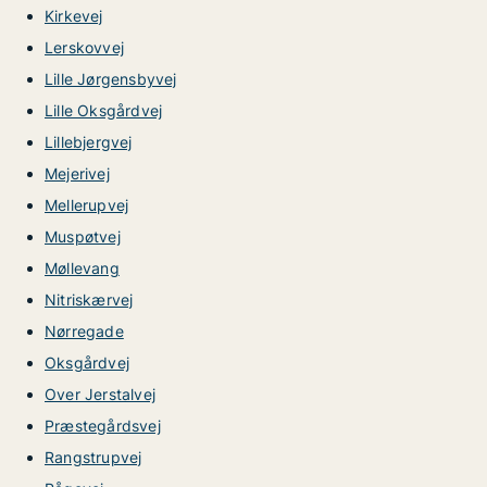
Kirkevej
Lerskovvej
Lille Jørgensbyvej
Lille Oksgårdvej
Lillebjergvej
Mejerivej
Mellerupvej
Muspøtvej
Møllevang
Nitriskærvej
Nørregade
Oksgårdvej
Over Jerstalvej
Præstegårdsvej
Rangstrupvej