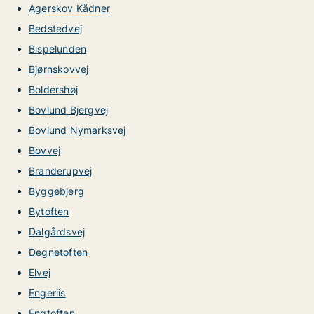
Agerskov Kådner
Bedstedvej
Bispelunden
Bjørnskovvej
Boldershøj
Bovlund Bjergvej
Bovlund Nymarksvej
Bovvej
Branderupvej
Byggebjerg
Bytoften
Dalgårdsvej
Degnetoften
Elvej
Engeriis
Engtoften