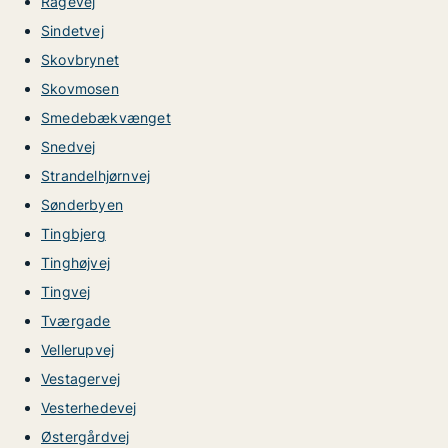
Rågevej
Sindetvej
Skovbrynet
Skovmosen
Smedebækvænget
Snedvej
Strandelhjørnvej
Sønderbyen
Tingbjerg
Tinghøjvej
Tingvej
Tværgade
Vellerupvej
Vestagervej
Vesterhedevej
Østergårdvej