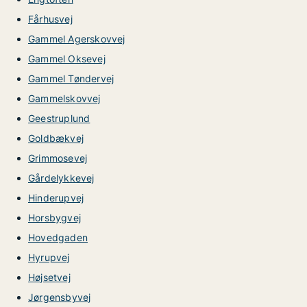
Fårhusvej
Gammel Agerskovvej
Gammel Oksevej
Gammel Tøndervej
Gammelskovvej
Geestruplund
Goldbækvej
Grimmosevej
Gårdelykkevej
Hinderupvej
Horsbygvej
Hovedgaden
Hyrupvej
Højsetvej
Jørgensbyvej