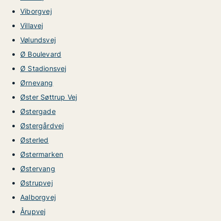
Viborgvej
Villavej
Vølundsvej
Ø Boulevard
Ø Stadionsvej
Ørnevang
Øster Søttrup Vej
Østergade
Østergårdvej
Østerled
Østermarken
Østervang
Østrupvej
Aalborgvej
Årupvej