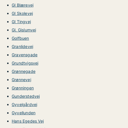
Gl Blærevej
Gl Skolevej
Gl Tingvej
Gl. Gislumvej
Golfbuen
Granlidevej
Gravensgade
Grundtvigsvej
Grønnegade
Grønnevej
Grønningen
Gunderstedvej
Gyvelgårdvej
Gyvellunden
Hans Egedes Vej