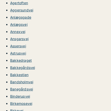
Agertoften
Aggersundvej
Anlægsgade
Anlægsvej
Annexvej
Ansgarsvej
Assersvej
Astrupvej
Bakkedraget
Bakkegårdsvej
Bakkestien
Bandsholmvej
Banegårdsvej
Binderupvej
Birkemosevej
Birkevej