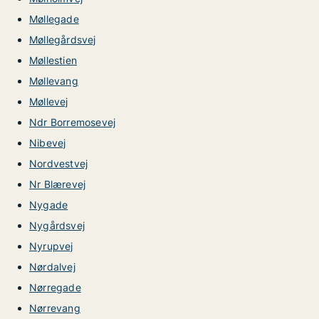
Møllegade
Møllegårdsvej
Møllestien
Møllevang
Møllevej
Ndr Borremosevej
Nibevej
Nordvestvej
Nr Blærevej
Nygade
Nygårdsvej
Nyrupvej
Nørdalvej
Nørregade
Nørrevang