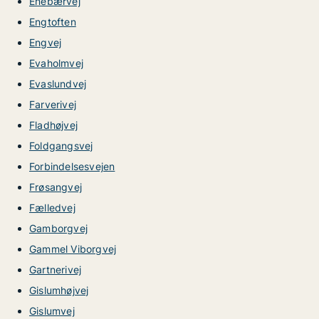
Enebærvej
Engtoften
Engvej
Evaholmvej
Evaslundvej
Farverivej
Fladhøjvej
Foldgangsvej
Forbindelsesvejen
Frøsangvej
Fælledvej
Gamborgvej
Gammel Viborgvej
Gartnerivej
Gislumhøjvej
Gislumvej