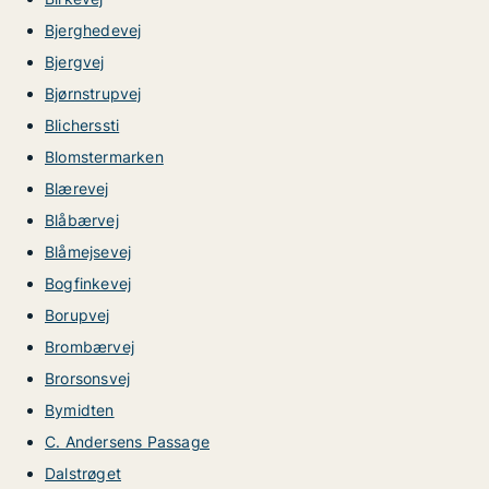
Bjerghedevej
Bjergvej
Bjørnstrupvej
Blicherssti
Blomstermarken
Blærevej
Blåbærvej
Blåmejsevej
Bogfinkevej
Borupvej
Brombærvej
Brorsonsvej
Bymidten
C. Andersens Passage
Dalstrøget