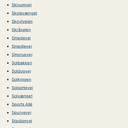
Skivumvej
Skolevænget
Skovlvejen
Skråvejen
Smedevej
Smedievej
Smorupvej
Solbakken
Soldugvej
Solkrogen
Solsortevej
Solvænget
Sports Allé
Spurvevej
Stadionvej