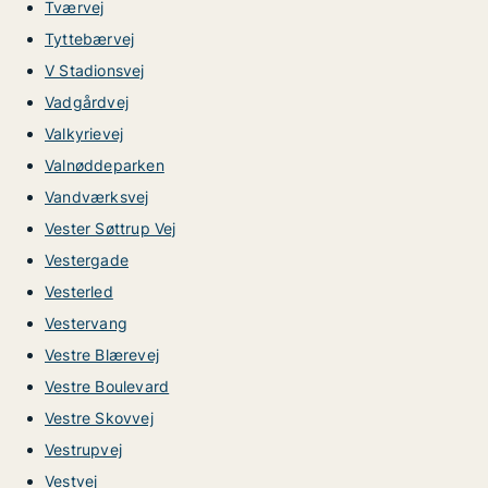
Tværvej
Tyttebærvej
V Stadionsvej
Vadgårdvej
Valkyrievej
Valnøddeparken
Vandværksvej
Vester Søttrup Vej
Vestergade
Vesterled
Vestervang
Vestre Blærevej
Vestre Boulevard
Vestre Skovvej
Vestrupvej
Vestvej