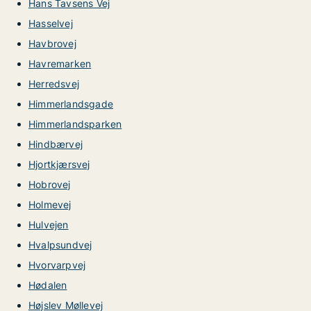
Hans Tavsens Vej
Hasselvej
Havbrovej
Havremarken
Herredsvej
Himmerlandsgade
Himmerlandsparken
Hindbærvej
Hjortkjærsvej
Hobrovej
Holmevej
Hulvejen
Hvalpsundvej
Hvorvarpvej
Hødalen
Højslev Møllevej