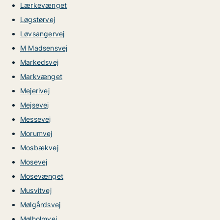
Lærkevænget
Løgstørvej
Løvsangervej
M Madsensvej
Markedsvej
Markvænget
Mejerivej
Mejsevej
Messevej
Morumvej
Mosbækvej
Mosevej
Mosevænget
Musvitvej
Mølgårdsvej
Mølholmvej