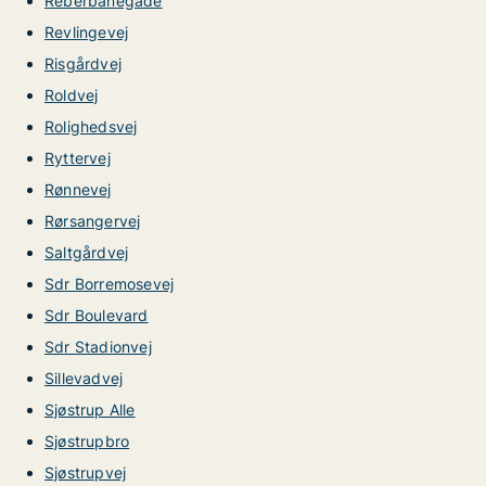
Reberbanegade
Revlingevej
Risgårdvej
Roldvej
Rolighedsvej
Ryttervej
Rønnevej
Rørsangervej
Saltgårdvej
Sdr Borremosevej
Sdr Boulevard
Sdr Stadionvej
Sillevadvej
Sjøstrup Alle
Sjøstrupbro
Sjøstrupvej