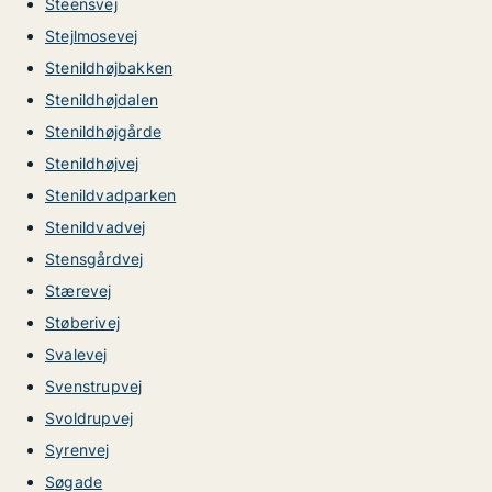
Steensvej
Stejlmosevej
Stenildhøjbakken
Stenildhøjdalen
Stenildhøjgårde
Stenildhøjvej
Stenildvadparken
Stenildvadvej
Stensgårdvej
Stærevej
Støberivej
Svalevej
Svenstrupvej
Svoldrupvej
Syrenvej
Søgade