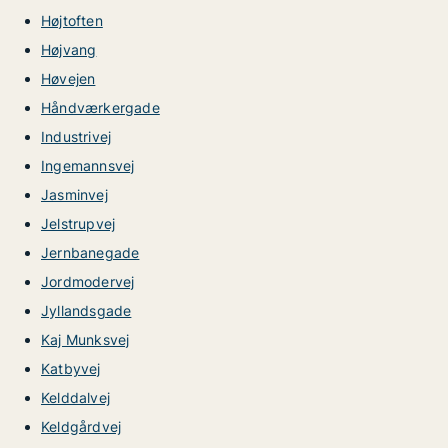
Højtoften
Højvang
Høvejen
Håndværkergade
Industrivej
Ingemannsvej
Jasminvej
Jelstrupvej
Jernbanegade
Jordmodervej
Jyllandsgade
Kaj Munksvej
Katbyvej
Kelddalvej
Keldgårdvej