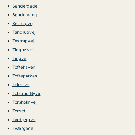
Søndergade
Søndervang
Søttrupvej
Tandrupvej
Testrupvej
Tinghøjvej
Tingvej
Toftehaven
Tofteparken
Tokesvej
Tolstrup Byvej
Torsholmvej
Torvet
Tvebjergvej
Tværgade