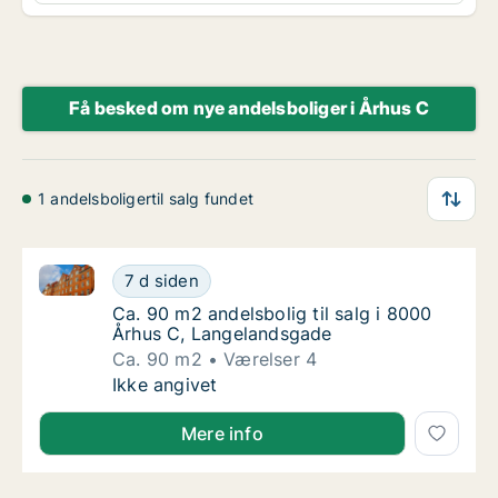
Få besked om nye andelsboliger i Århus C
1 andelsboligertil salg fundet
Ca. 90 m2 andelsbolig til salg i 8000 Århus C, Lang
Ca. 90 m2 andelsbolig til salg i 8000 Århus
7 d siden
Ca. 90 m2 andelsbolig til salg i 8000 Århus
Ca. 90 m2 andelsbolig til salg i 8000
Århus C, Langelandsgade
Ca. 90 m2
Værelser 4
Ca. 90 m2 andelsbolig til salg i 8000 Århus
Ikke angivet
Mere info