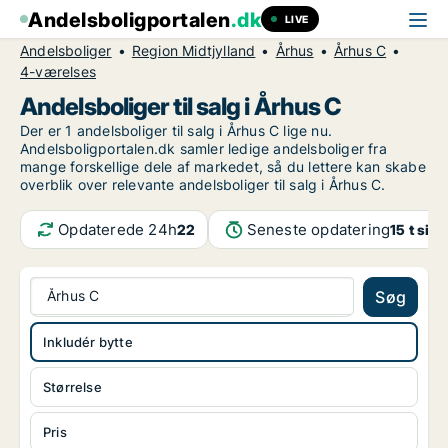
Andelsboligportalen
.dk
LIVE
Andelsboliger
Region Midtjylland
Århus
Århus C
4-værelses
Andelsboliger til salg i Århus C
Der er 1 andelsboliger til salg i Århus C lige nu.
Andelsboligportalen.dk samler ledige andelsboliger fra
mange forskellige dele af markedet, så du lettere kan skabe
overblik over relevante andelsboliger til salg i Århus C.
Opdaterede 24h
Seneste opdatering
22
15 t sid
Århus C
Søg
Inkludér bytte
Størrelse
Pris