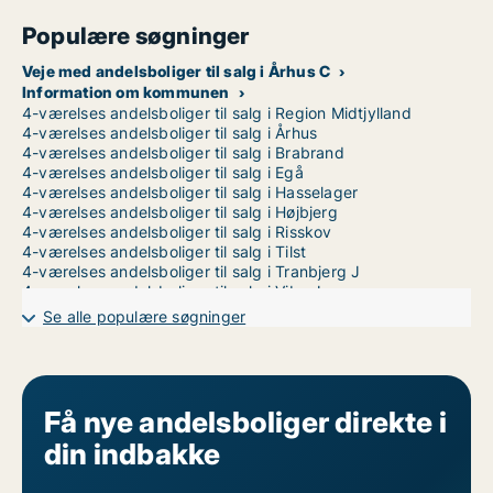
Populære søgninger
Veje med andelsboliger til salg i Århus C
Information om kommunen
4-værelses andelsboliger til salg i Region Midtjylland
4-værelses andelsboliger til salg i Århus
4-værelses andelsboliger til salg i Brabrand
4-værelses andelsboliger til salg i Egå
4-værelses andelsboliger til salg i Hasselager
4-værelses andelsboliger til salg i Højbjerg
4-værelses andelsboliger til salg i Risskov
4-værelses andelsboliger til salg i Tilst
4-værelses andelsboliger til salg i Tranbjerg J
4-værelses andelsboliger til salg i Viby J
4-værelses andelsboliger til salg i Åbyhøj
Se alle populære søgninger
4-værelses andelsboliger til salg i Århus N
4-værelses andelsboliger til salg i Århus V
Få nye andelsboliger direkte i
din indbakke