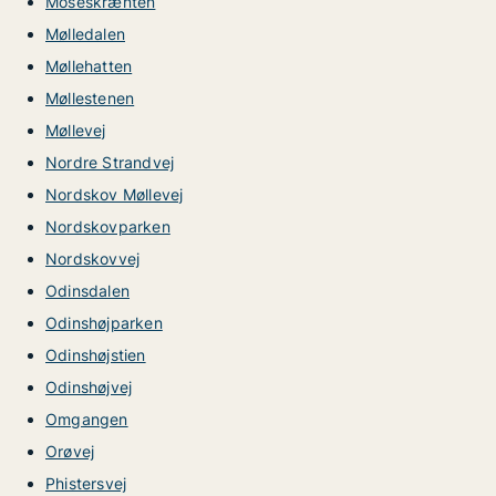
Moseskrænten
Mølledalen
Møllehatten
Møllestenen
Møllevej
Nordre Strandvej
Nordskov Møllevej
Nordskovparken
Nordskovvej
Odinsdalen
Odinshøjparken
Odinshøjstien
Odinshøjvej
Omgangen
Orøvej
Phistersvej