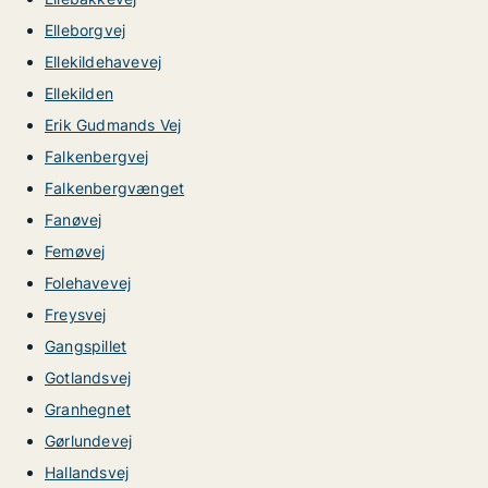
Elleborgvej
Ellekildehavevej
Ellekilden
Erik Gudmands Vej
Falkenbergvej
Falkenbergvænget
Fanøvej
Femøvej
Folehavevej
Freysvej
Gangspillet
Gotlandsvej
Granhegnet
Gørlundevej
Hallandsvej