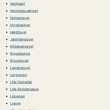
Hathjulet
Heimdalsvænget
Holmenevej
Hyrebakken
Højditsvej
Jæmtlandsvej
Kildebakkevej
Krogebakke
Krondrevet
Laplandsvej
Lergraven
Lille Odinshøj
Lille Skindersøvej
Lokesvej
Lyøvej