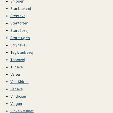
Snippen
Stenbækvej
Stentevej
Stentoften
Storeåsvej
Stormlugen
Strynøvej
Teglværksvej
Thorsvej
Tunøvej
Valsen
Ved Kirken
Venøvej
Vindrosen
Vingen
Vinkelvænget