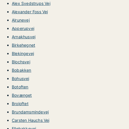
Alex Svedstrups Vej
Alexander Foss Vej
Alrunevej
Apperupvej
Arnakhusvej
Birkehegnet
Blekingevej
Blochsvej
Bobakken
Bohusvej
Botoften
Bovænget
Broloftet
Brundamsmindevej
Carsten Hauchs Vej
Ellebakkevej