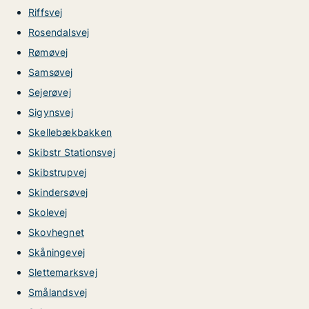
Riffsvej
Rosendalsvej
Rømøvej
Samsøvej
Sejerøvej
Sigynsvej
Skellebækbakken
Skibstr Stationsvej
Skibstrupvej
Skindersøvej
Skolevej
Skovhegnet
Skåningevej
Slettemarksvej
Smålandsvej