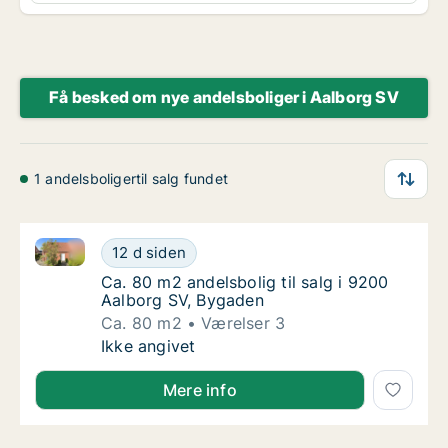
Få besked om nye andelsboliger i Aalborg SV
1 andelsboligertil salg fundet
Ca. 80 m2 andelsbolig til salg i 9200 Aalborg SV, B
Ca. 80 m2 andelsbolig til salg i 9200 Aalbo
12 d siden
Ca. 80 m2 andelsbolig til salg i 9200 Aalbo
Ca. 80 m2 andelsbolig til salg i 9200
Aalborg SV, Bygaden
Ca. 80 m2
Værelser 3
Ca. 80 m2 andelsbolig til salg i 9200 Aalbo
Ikke angivet
Mere info