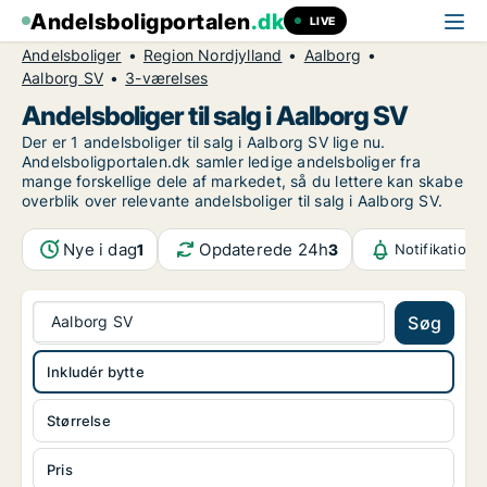
Andelsboligportalen
.dk
LIVE
Andelsboliger
Region Nordjylland
Aalborg
Aalborg SV
3-værelses
Andelsboliger til salg i Aalborg SV
Der er 1 andelsboliger til salg i Aalborg SV lige nu.
Andelsboligportalen.dk samler ledige andelsboliger fra
mange forskellige dele af markedet, så du lettere kan skabe
overblik over relevante andelsboliger til salg i Aalborg SV.
Nye i dag
Opdaterede 24h
1
3
Notifikatione
Aalborg SV
Søg
Inkludér bytte
Størrelse
Pris