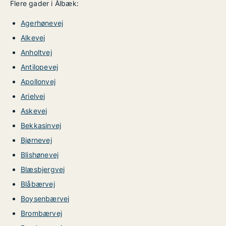
Flere gader i Ålbæk:
Agerhønevej
Alkevej
Anholtvej
Antilopevej
Apollonvej
Arielvej
Askevej
Bekkasinvej
Bjørnevej
Blishønevej
Blæsbjergvej
Blåbærvej
Boysenbærvej
Brombærvej