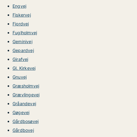
Engvej
Fiskervej
Fjordvej
Fuglholmvej
Geminivej
Gepardvej
Girafvej
Gl. Kirkevej
Gnuvej
Græsholmvej
Grævlingevej
Gråandevej
Gøgevej
Gårdbosøvej
Gårdbovej