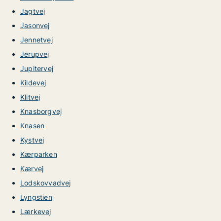
Jagtvej
Jasonvej
Jennetvej
Jerupvej
Jupitervej
Kildevej
Klitvej
Knasborgvej
Knasen
Kystvej
Kærparken
Kærvej
Lodskovvadvej
Lyngstien
Lærkevej