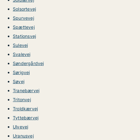
Solsortevej
Spurvevej
Spættevej
Stationsvej
Sulevej
Svalevej
Søndergårdvej
Sørigvej
Søvej
Tranebærvej
Tritonvej
Troldkærvej
Tyttebærvej
Ulvevej
Uranusvej