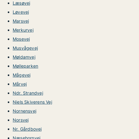
Læsøvej
Løvevej
Marsvej
Merkurvej
Mosevej
Musvågevej
Møldamvej
Mølleparken
Mågevej
Mårvej
Ndr. Strandvej
Niels Skiverens Vej
Nornensvej
Norsvej
Nr. Gårdbovej
Næsehornvej