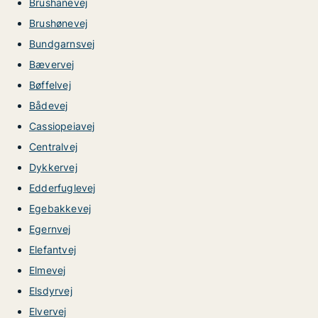
Brushanevej
Brushønevej
Bundgarnsvej
Bævervej
Bøffelvej
Bådevej
Cassiopeiavej
Centralvej
Dykkervej
Edderfuglevej
Egebakkevej
Egernvej
Elefantvej
Elmevej
Elsdyrvej
Elvervej