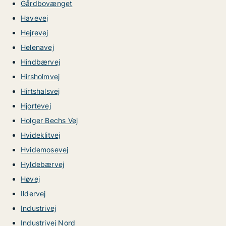
Gårdbovænget
Havevej
Hejrevej
Helenavej
Hindbærvej
Hirsholmvej
Hirtshalsvej
Hjortevej
Holger Bechs Vej
Hvideklitvej
Hvidemosevej
Hyldebærvej
Høvej
Ildervej
Industrivej
Industrivej Nord