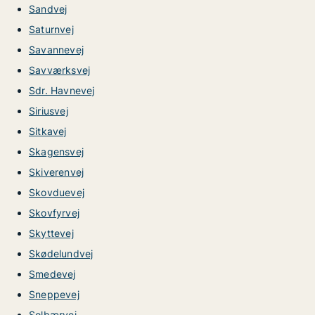
Sandvej
Saturnvej
Savannevej
Savværksvej
Sdr. Havnevej
Siriusvej
Sitkavej
Skagensvej
Skiverenvej
Skovduevej
Skovfyrvej
Skyttevej
Skødelundvej
Smedevej
Sneppevej
Solbærvej