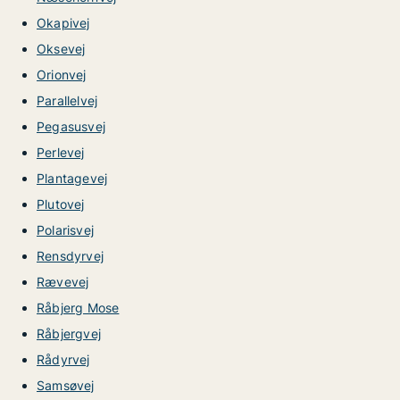
Okapivej
Oksevej
Orionvej
Parallelvej
Pegasusvej
Perlevej
Plantagevej
Plutovej
Polarisvej
Rensdyrvej
Rævevej
Råbjerg Mose
Råbjergvej
Rådyrvej
Samsøvej