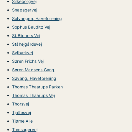
Silkeborgvej
Snapagervej
Solvangen, Haveforening
Sophus Bauditz Vej
St.Blichers Vej
Ståhøjgårdsvej
Sylbækvej
Søren Frichs Vej
Søren Madsens Gang
Søvang, Haveforening
Thomas Thaarups Parken
Thomas Thaarups Vej
Thorsvej
Tjalfesvej
Tjørne Alle
Tomsagervej