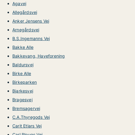
Agavej
Allegårdsvej
Anker Jensens Vej
Arnegårdsvej
B.S.Ingemanns Vej
Bakke Alle
Bakkevang, Haveforening
Baldursvej
Birke Alle
Birkeparken
Bjarkesvej
Bragesvej
Bremsagervej
C.A.Thyregods Vej
Carit Etlars Vej
Carl Plougs Vej