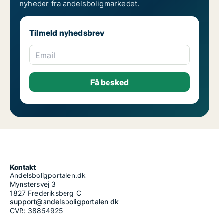
nyheder fra andelsboligmarkedet.
Tilmeld nyhedsbrev
Email
Kontakt
Andelsboligportalen.dk
Mynstersvej 3
1827 Frederiksberg C
support@andelsboligportalen.dk
CVR: 38854925