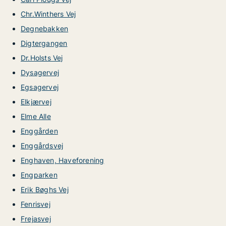
Chr.Winthers Vej
Degnebakken
Digtergangen
Dr.Holsts Vej
Dysagervej
Egsagervej
Elkjærvej
Elme Alle
Enggården
Enggårdsvej
Enghaven, Haveforening
Engparken
Erik Bøghs Vej
Fenrisvej
Frejasvej