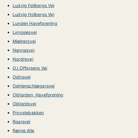
Ludvig Feilbergs Vej
Ludvig Holbergs Vej
Lunden Haveforening
Lyngsiesvej
Mjølnersvej
Nannasvej
Nordrevej
O.I.Offersens Vej
Odinsvej
Oehlenschlægersvej
Oldjorden, Haveforening
Oldjordsvej
Provstebakken
Roarsvej
Rønne Alle