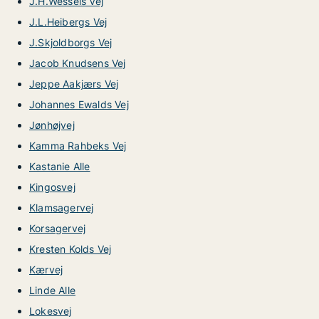
J.H.Wessels Vej
J.L.Heibergs Vej
J.Skjoldborgs Vej
Jacob Knudsens Vej
Jeppe Aakjærs Vej
Johannes Ewalds Vej
Jønhøjvej
Kamma Rahbeks Vej
Kastanie Alle
Kingosvej
Klamsagervej
Korsagervej
Kresten Kolds Vej
Kærvej
Linde Alle
Lokesvej