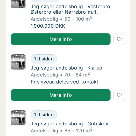
Jeg søger andelsbolig i Vesterbro, Østerbro e
Jeg søger andelsbolig i Vesterbro,
Østerbro eller Nørrebro m.fl.
2
Andelsbolig
50 - 100 m
Jeg søger andelsbolig i Vesterbro, Østerbro e
1.900.000 DKK
Jeg søger andelsbolig i Vesterbro, Østerbro eller Nør
Mere info
Jeg søger andelsbolig i Klarup
1 d siden
Jeg søger andelsbolig i Klarup
Jeg søger andelsbolig i Klarup
2
Andelsbolig
70 - 84 m
Jeg søger andelsbolig i Klarup
Prisniveau deles ved kontakt
Jeg søger andelsbolig i Klarup
Mere info
Jeg søger andelsbolig i Gribskov
1 d siden
Jeg søger andelsbolig i Gribskov
Jeg søger andelsbolig i Gribskov
2
Andelsbolig
85 - 120 m