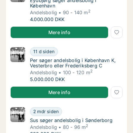
Eydbjørg søger andelsbolig i København
Eydbjørg søger andelsbolig i
København
2
Andelsbolig
90 - 140 m
Eydbjørg søger andelsbolig i København
4.000.000 DKK
Eydbjørg søger andelsbolig i København
Mere info
Per søger andelsbolig i København K, Vester
11 d siden
Per søger andelsbolig i København K, Vester
Per søger andelsbolig i København K,
Vesterbro eller Frederiksberg C
2
Andelsbolig
100 - 120 m
Per søger andelsbolig i København K, Vester
5.000.000 DKK
Per søger andelsbolig i København K, Vesterbro eller
Mere info
Sus søger andelsbolig i Sønderborg
2 mdr siden
Sus søger andelsbolig i Sønderborg
Sus søger andelsbolig i Sønderborg
2
Andelsbolig
80 - 96 m