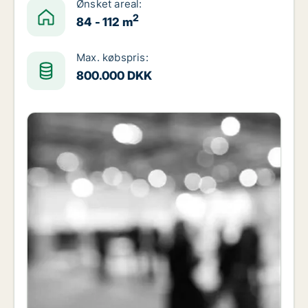
Ønsket areal:
2
84 - 112 m
Max. købspris:
800.000 DKK