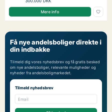
Sus søger andelsbolig i Sønderborg
300.000 DKK
Sus søger andelsbolig i Sønderborg
Mere info
Få nye andelsboliger direkte i
din indbakke
Tilmeld dig vores nyhedsbrev og få gratis besked
om nye andelsboliger, relevante muligheder og
nyheder fra andelsboligmarkedet.
Tilmeld nyhedsbrev
Email