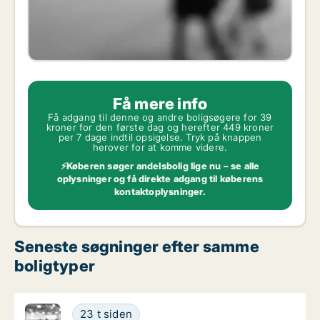
Få mere info
Få adgang til denne og andre boligsøgere for 39
kroner for den første dag og herefter 449 kroner
per 7 dage indtil opsigelse. Tryk på knappen
herover for at komme videre.
⚡Køberen søger andelsbolig lige nu – se alle
oplysninger og få direkte adgang til køberens
kontaktoplysninger.
Seneste søgninger efter samme
boligtyper
Jeg søger andelsbolig i Vesterbro, Østerbro e
23 t siden