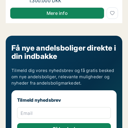
Nels søger andelsbolig i Vanløse
1.300.000 DKK
Nels søger andelsbolig i Vanløse
Mere info
Få nye andelsboliger direkte i
din indbakke
Tilmeld dig vores nyhedsbrev og få gratis besked
om nye andelsboliger, relevante muligheder og
nyheder fra andelsboligmarkedet.
Tilmeld nyhedsbrev
Email