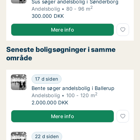
Sus søger andelsbolig i Sønderborg
Sus søger andelsbolig i Sønderborg
2
Andelsbolig
80 - 96 m
Sus søger andelsbolig i Sønderborg
300.000 DKK
Sus søger andelsbolig i Sønderborg
Mere info
Seneste boligsøgninger i samme
område
Bente søger andelsbolig i Ballerup
17 d siden
Bente søger andelsbolig i Ballerup
Bente søger andelsbolig i Ballerup
2
Andelsbolig
100 - 120 m
Bente søger andelsbolig i Ballerup
2.000.000 DKK
Bente søger andelsbolig i Ballerup
Mere info
Lise søger andelsbolig i Kongens Lyngby el
22 d siden