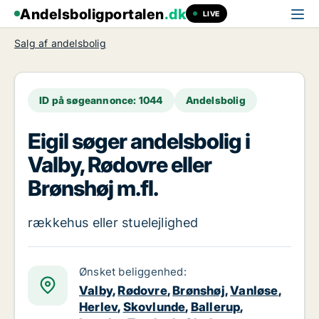
Andelsboligportalen
.dk
LIVE
Salg af andelsbolig
ID på søgeannonce: 1044
Andelsbolig
Eigil søger andelsbolig i
Valby, Rødovre eller
Brønshøj m.fl.
rækkehus eller stuelejlighed
Ønsket beliggenhed:
Valby
,
Rødovre
,
Brønshøj
,
Vanløse
,
Herlev
,
Skovlunde
,
Ballerup
,