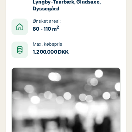
Lyngby-Taarbæk
,
Gladsaxe
,
Dyssegård
Ønsket areal:
2
80 - 110 m
Max. købspris:
1.200.000 DKK