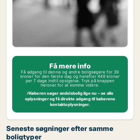
Få mere info
Få adgang til denne og andre boligsøgere for 39
kroner for den første dag og herefter 449 kroner
per 7 dage indtil opsigelse. Tryk på knappen
herover for at komme videre.
⚡Køberen søger andelsbolig lige nu – se alle
oplysninger og få direkte adgang til køberens
kontaktoplysninger.
Seneste søgninger efter samme
boligtyper