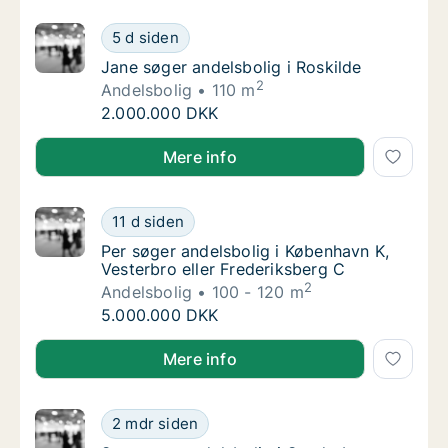
Jane søger andelsbolig i Roskilde
5 d siden
Jane søger andelsbolig i Roskilde
Jane søger andelsbolig i Roskilde
2
Andelsbolig
110 m
Jane søger andelsbolig i Roskilde
2.000.000 DKK
Jane søger andelsbolig i Roskilde
Mere info
Per søger andelsbolig i København K, Vester
11 d siden
Per søger andelsbolig i København K, Vester
Per søger andelsbolig i København K,
Vesterbro eller Frederiksberg C
2
Andelsbolig
100 - 120 m
Per søger andelsbolig i København K, Vester
5.000.000 DKK
Per søger andelsbolig i København K, Vesterbro eller
Mere info
Sus søger andelsbolig i Sønderborg
2 mdr siden