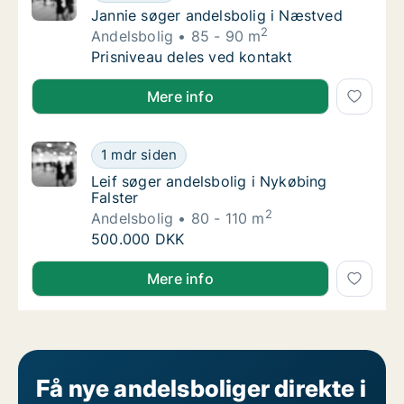
Jannie søger andelsbolig i Næstved
Jannie søger andelsbolig i Næstved
2
Andelsbolig
85 - 90 m
Jannie søger andelsbolig i Næstved
Prisniveau deles ved kontakt
Jannie søger andelsbolig i Næstved
Mere info
Leif søger andelsbolig i Nykøbing Falster
1 mdr siden
Leif søger andelsbolig i Nykøbing Falster
Leif søger andelsbolig i Nykøbing
Falster
2
Andelsbolig
80 - 110 m
Leif søger andelsbolig i Nykøbing Falster
500.000 DKK
Leif søger andelsbolig i Nykøbing Falster
Mere info
Få nye andelsboliger direkte i