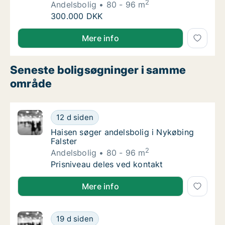
2
Andelsbolig
80 - 96 m
Sus søger andelsbolig i Sønderborg
300.000 DKK
Sus søger andelsbolig i Sønderborg
Mere info
Seneste boligsøgninger i samme
område
Haisen søger andelsbolig i Nykøbing Falster
12 d siden
Haisen søger andelsbolig i Nykøbing Falster
Haisen søger andelsbolig i Nykøbing
Falster
2
Andelsbolig
80 - 96 m
Haisen søger andelsbolig i Nykøbing Falster
Prisniveau deles ved kontakt
Haisen søger andelsbolig i Nykøbing Falster
Mere info
Jannie søger andelsbolig i Næstved
19 d siden