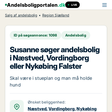
Andelsboligportalen
.dk
LIVE
Salg af andelsbolig
Region Sjælland
ID på søgeannonce: 1098
Andelsbolig
Susanne søger andelsbolig
i Næstved, Vordingborg
eller Nykøbing Falster
Skal være i stueplan og man må holde
hund
Ønsket beliggenhed:
Næstved
,
Vordingborg
,
Nykøbing