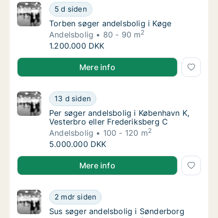
Torben søger andelsbolig i Køge
5 d siden
Torben søger andelsbolig i Køge
Torben søger andelsbolig i Køge
2
Andelsbolig
80 - 90 m
Torben søger andelsbolig i Køge
1.200.000 DKK
Torben søger andelsbolig i Køge
Mere info
Per søger andelsbolig i København K, Vester
13 d siden
Per søger andelsbolig i København K, Vester
Per søger andelsbolig i København K,
Vesterbro eller Frederiksberg C
2
Andelsbolig
100 - 120 m
Per søger andelsbolig i København K, Vester
5.000.000 DKK
Per søger andelsbolig i København K, Vesterbro eller
Mere info
Sus søger andelsbolig i Sønderborg
2 mdr siden
Sus søger andelsbolig i Sønderborg
Sus søger andelsbolig i Sønderborg