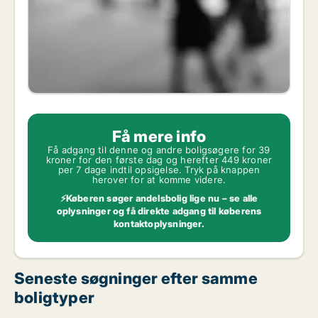
Få mere info
Få adgang til denne og andre boligsøgere for 39
kroner for den første dag og herefter 449 kroner
per 7 dage indtil opsigelse. Tryk på knappen
herover for at komme videre.
⚡Køberen søger andelsbolig lige nu – se alle
oplysninger og få direkte adgang til køberens
kontaktoplysninger.
Seneste søgninger efter samme
boligtyper