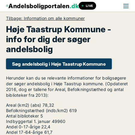
Andelsboligportalen
.dk
LIVE
Tilbage: Information om alle kommuner
Høje Taastrup Kommune -
info for dig der søger
andelsbolig
Søg andelsbolig i Høje Taastrup Kommune
Herunder kan du se relevante informationer for boligsøgere
der søger andelsbolig i Høje Taastrup kommune. (Opdateret
2016, dog er tallene for Areal, Befolkningstæthed og antal
biblioteker fra 2013):
Areal (km2) (abs)
78,32
Befolkningstæthed (indb/km2)
619
Antal biblioteker
5
Indbyggertal 1. januar
49960
Andel 0-17-årige
22,4
Andel 17-64-årige
61,7