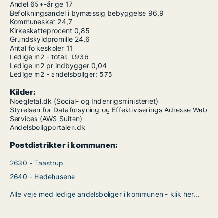
Andel 65+-årige
17
Befolkningsandel i bymæssig bebyggelse
96,9
Kommuneskat
24,7
Kirkeskatteprocent
0,85
Grundskyldpromille
24,6
Antal folkeskoler
11
Ledige m2 - total:
1.936
Ledige m2 pr indbygger
0,04
Ledige m2 - andelsboliger:
575
Kilder:
Noegletal.dk (Social- og Indenrigsministeriet)
Styrelsen for Dataforsyning og Effektiviserings Adresse Web
Services (AWS Suiten)
Andelsboligportalen.dk
Postdistrikter i kommunen:
2630 - Taastrup
2640 - Hedehusene
Alle veje med ledige andelsboliger i kommunen - klik her...