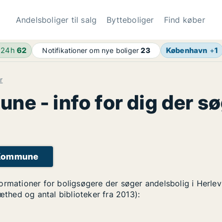
Andelsboliger til salg
Bytteboliger
Find køber
 24h
62
København
+
1
Notifikationer om nye boliger
23
r
e - info for dig der s
v Kommune
formationer for boligsøgere der søger andelsbolig i Herl
tæthed og antal biblioteker fra 2013):