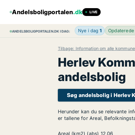
Andelsboligportalen
.dk
LIVE
Nye i dag
1
Opdaterede
ANDELSBOLIGPORTALEN.DK I DAG:
Tilbage: Information om alle kommune
Herlev Kommun
andelsbolig
Søg andelsbolig i Herle
Herunder kan du se relevante in
er tallene for Areal, Befolknings
Areal (km2) (abs)
12,06