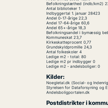
Befolkningstæthed (indb/km2)
2
Antal biblioteker
1
Indbyggertal 1. januar
28423
Andel 0-17-årige
22,3
Andel 17-64-årige
60,6
Andel 65+-årige
18,3
Befolkningsandel i bymæssig be
Kommuneskat
23,7
Kirkeskatteprocent
0,77
Grundskyldpromille
24,3
Antal folkeskoler
4
Ledige m2 - total:
80
Ledige m2 pr indbygger
0
Ledige m2 - andelsboliger:
0
Kilder:
Noegletal.dk (Social- og Indenrig
Styrelsen for Dataforsyning og 
Andelsboligportalen.dk
Postdistrikter i komm