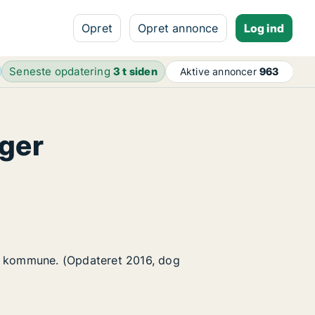
Opret
Opret annonce
Log ind
Seneste opdatering
3 t siden
Aktive annoncer
963
øger
ev kommune. (Opdateret 2016, dog