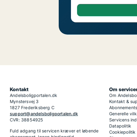
Kontakt
Om service
Andelsboligportalen.dk
Om Andelsbol
Mynstersvej 3
Kontakt & su
1827 Frederiksberg C
Abonnementsv
support@andelsboligportalen.dk
Generelle vilk
CVR: 38854925
Servicens in
Datapolitik
Fuld adgang til servicen kræver et løbende
Cookiepolitik
abonnement. Ingen bindingstid.