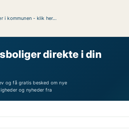
r i kommunen - klik her...
sboliger direkte i din
ev og få gratis besked om nye
ligheder og nyheder fra