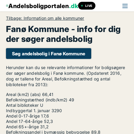
Andelsboligportalen
.dk
LIVE
Tilbage: Information om alle kommuner
Fanø Kommune - info for dig
der søger andelsbolig
Søg andelsbolig i Fanø Kommune
Herunder kan du se relevante informationer for boligsøgere
der søger andelsbolig i Fanø kommune. (Opdateret 2016,
dog er tallene for Areal, Befolkningstæthed og antal
biblioteker fra 2013):
Areal (km2) (abs)
66,41
Befolkningstæthed (indb/km2)
49
Antal biblioteker
U
Indbyggertal 1. januar
3290
Andel 0-17-årige
17,6
Andel 17-64-årige
52,3
Andel 65+-årige
31,2
Befolkningsandel i bymæssig bebyggelse
89,8