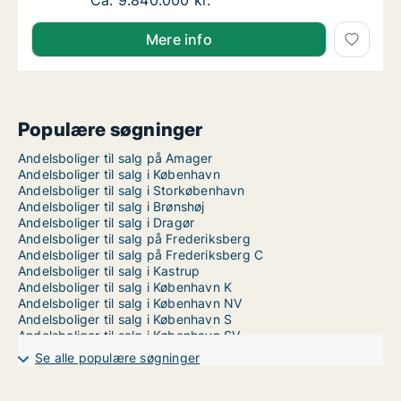
Ca. 110 m2 andelsbolig til salg på 1900 Fred
Ca. 9.840.000 kr.
Mere info
Populære søgninger
Andelsboliger til salg på Amager
Andelsboliger til salg i København
Andelsboliger til salg i Storkøbenhavn
Andelsboliger til salg i Brønshøj
Andelsboliger til salg i Dragør
Andelsboliger til salg på Frederiksberg
Andelsboliger til salg på Frederiksberg C
Andelsboliger til salg i Kastrup
Andelsboliger til salg i København K
Andelsboliger til salg i København NV
Andelsboliger til salg i København S
Andelsboliger til salg i København SV
Andelsboliger til salg i Nordhavn
Se alle populære søgninger
Andelsboliger til salg i Valby
Andelsboliger til salg i Vanløse
Andelsboliger til salg på Vesterbro