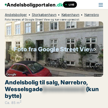
Andelsboligportalen
.dk
LIVE
Andelsboliger
Storkøbenhavn
København
Nørrebro
Foto leveres af Google Street View og kan være upræcist:
Foto fra Google Street View
Andelsbolig til salg, Nørrebro,
Wesselsgade
[xxxxxxxxxxxx]
(kun
bytte)
2
Ca. 85 m