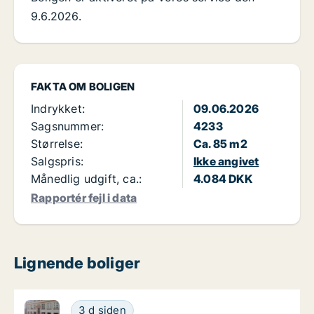
9.6.2026.
FAKTA OM BOLIGEN
Indrykket:
09.06.2026
Sagsnummer:
4233
Størrelse:
Ca. 85 m2
Salgspris:
Ikke angivet
Månedlig udgift, ca.:
4.084 DKK
Rapportér fejl i data
Lignende boliger
Ca. 85 m2 andelsbolig til salg i 1070 København K, 
Ca. 85 m2 andelsbolig til salg i 1070 Køben
3 d siden