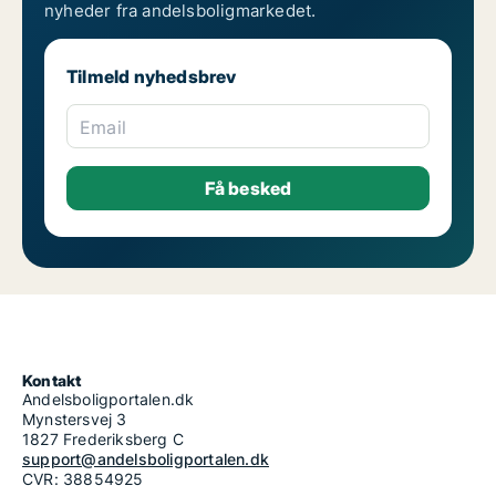
nyheder fra andelsboligmarkedet.
Tilmeld nyhedsbrev
Email
Kontakt
Andelsboligportalen.dk
Mynstersvej 3
1827 Frederiksberg C
support@andelsboligportalen.dk
CVR: 38854925