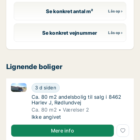
Se konkret antal m²
Se konkret vejnummer
Lignende boliger
Ca. 80 m2 andelsbolig til salg i 8462 Harlev J, Rødlu
Ca. 80 m2 andelsbolig til salg i 8462 Harlev
3 d siden
Ca. 80 m2 andelsbolig til salg i 8462 Harlev
Ca. 80 m2 andelsbolig til salg i 8462
Harlev J, Rødlundvej
Ca. 80 m2
Værelser 2
Ca. 80 m2 andelsbolig til salg i 8462 Harlev
Ikke angivet
Mere info