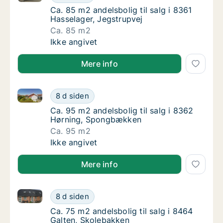
Ca. 85 m2 andelsbolig til salg i 8361 Hassel
Ca. 85 m2 andelsbolig til salg i 8361
Hasselager, Jegstrupvej
Ca. 85 m2
Ca. 85 m2 andelsbolig til salg i 8361 Hassel
Ikke angivet
Mere info
Ca. 95 m2 andelsbolig til salg i 8362 Hørning, Spo
Ca. 95 m2 andelsbolig til salg i 8362 Hørn
8 d siden
Ca. 95 m2 andelsbolig til salg i 8362 Hørn
Ca. 95 m2 andelsbolig til salg i 8362
Hørning, Spongbækken
Ca. 95 m2
Ca. 95 m2 andelsbolig til salg i 8362 Hørn
Ikke angivet
Mere info
Ca. 75 m2 andelsbolig til salg i 8464 Galten, Skoleb
Ca. 75 m2 andelsbolig til salg i 8464 Galte
8 d siden
Ca. 75 m2 andelsbolig til salg i 8464 Galten
Ca. 75 m2 andelsbolig til salg i 8464
Galten, Skolebakken