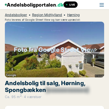
Andelsboligportalen
.dk
LIVE
Andelsboliger
Region Midtjylland
Hørning
Foto leveres af Google Street View og kan være upræcist:
Foto fra Google Street View
Andelsbolig til salg, Hørning,
Spongbækken
[xxxxxxxxxxxx]
2
Ca. 95 m
4 værelser