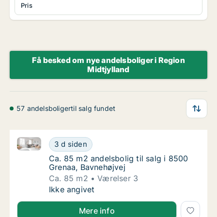
Pris
Få besked om nye andelsboliger i Region
Midtjylland
57 andelsboligertil salg fundet
Ca. 85 m2 andelsbolig til salg i 8500 Grenaa, Bavneh
Ca. 85 m2 andelsbolig til salg i 8500 Grena
3 d siden
Ca. 85 m2 andelsbolig til salg i 8500 Grenaa
Ca. 85 m2 andelsbolig til salg i 8500
Grenaa, Bavnehøjvej
Ca. 85 m2
Værelser 3
Ca. 85 m2 andelsbolig til salg i 8500 Grena
Ikke angivet
Mere info