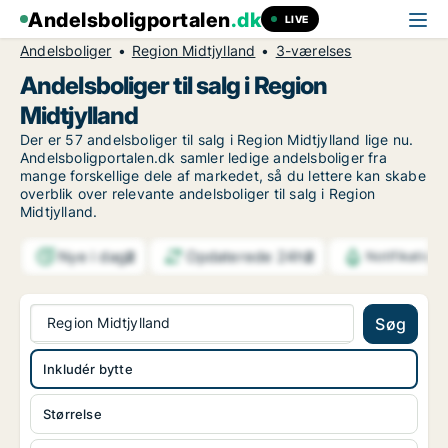
Andelsboligportalen
.dk
LIVE
Andelsboliger
Region Midtjylland
3-værelses
Andelsboliger til salg i Region
Midtjylland
Der er 57 andelsboliger til salg i Region Midtjylland lige nu.
Andelsboligportalen.dk samler ledige andelsboliger fra
mange forskellige dele af markedet, så du lettere kan skabe
overblik over relevante andelsboliger til salg i Region
Midtjylland.
Nye i dag
Opdaterede 24h
2
2
Notifikation
Region Midtjylland
Søg
Inkludér bytte
Størrelse