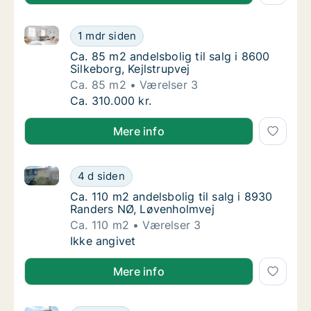
Ca. 85 m2 andelsbolig til salg i 8600 Silkeborg, Kejls
Ca. 85 m2 andelsbolig til salg i 8600 Silkebo
1 mdr siden
Ca. 85 m2 andelsbolig til salg i 8600 Silkebo
Ca. 85 m2 andelsbolig til salg i 8600
Silkeborg, Kejlstrupvej
Ca. 85 m2
Værelser 3
Ca. 85 m2 andelsbolig til salg i 8600 Silkebo
Ca. 310.000 kr.
Mere info
Ca. 110 m2 andelsbolig til salg i 8930 Randers NØ, 
Ca. 110 m2 andelsbolig til salg i 8930 Rand
4 d siden
Ca. 110 m2 andelsbolig til salg i 8930 Rand
Ca. 110 m2 andelsbolig til salg i 8930
Randers NØ, Løvenholmvej
Ca. 110 m2
Værelser 3
Ca. 110 m2 andelsbolig til salg i 8930 Rand
Ikke angivet
Mere info