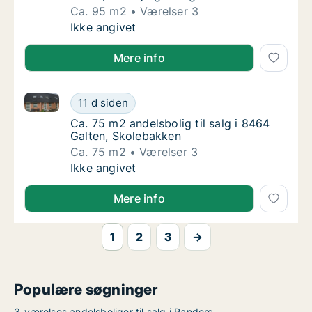
Ca. 95 m2
Værelser 3
Ca. 95 m2 andelsbolig til salg i 7600 Strue
Ikke angivet
Mere info
Ca. 75 m2 andelsbolig til salg i 8464 Galten, Skoleb
Ca. 75 m2 andelsbolig til salg i 8464 Galte
11 d siden
Ca. 75 m2 andelsbolig til salg i 8464 Galten
Ca. 75 m2 andelsbolig til salg i 8464
Galten, Skolebakken
Ca. 75 m2
Værelser 3
Ca. 75 m2 andelsbolig til salg i 8464 Galte
Ikke angivet
Mere info
1
2
3
→
Populære søgninger
3-værelses andelsboliger til salg i Randers