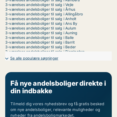
3-værelses andelsboliger til salg i Vejle
3-værelses andelsboliger til salg i Århus
3-værelses andelsboliger til salg i Allingåbro
3-værelses andelsboliger til salg i Anholt
3-værelses andelsboliger til salg i Ans By
3-værelses andelsboliger til salg i Aulum
3-værelses andelsboliger til salg i Auning
3-værelses andelsboliger til salg i Balle
3-værelses andelsboliger til salg i Barrit
3-værelses andelsboliger til salg i Beder
3-værelses andelsboliger til salg i Bjerringbro
3-værelses andelsboliger til salg i Bording
Se alle populære søgninger
3-værelses andelsboliger til salg i Brabrand
3-værelses andelsboliger til salg i Brande
3-værelses andelsboliger til salg i Bryrup
3-værelses andelsboliger til salg i Brædstrup
3-værelses andelsboliger til salg i Bækmarksbro
Få nye andelsboliger direkte i
3-værelses andelsboliger til salg i Bøvlingbjerg
din indbakke
3-værelses andelsboliger til salg i Daugård
3-værelses andelsboliger til salg i Ebeltoft
3-værelses andelsboliger til salg i Egå
3-værelses andelsboliger til salg i Ejstrupholm
Tilmeld dig vores nyhedsbrev og få gratis besked
3-værelses andelsboliger til salg i Endelave
om nye andelsboliger, relevante muligheder og
3-værelses andelsboliger til salg i Engesvang
nyheder fra andelsboligmarkedet.