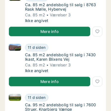
Ca. 85 m2 andelsbolig til salg i 8763 Rask M
Ca. 85 m2 andelsbolig til salg i 8763
Rask Mølle, Hybenvej
Ca. 85 m2
Værelser 3
Ca. 85 m2 andelsbolig til salg i 8763 Rask 
Ikke angivet
Mere info
Ca. 85 m2 andelsbolig til salg i 7430 Ikast, Karen Bli
Ca. 85 m2 andelsbolig til salg i 7430 Ikast, 
11 d siden
Ca. 85 m2 andelsbolig til salg i 7430 Ikast, 
Ca. 85 m2 andelsbolig til salg i 7430
Ikast, Karen Blixens Vej
Ca. 85 m2
Værelser 3
Ca. 85 m2 andelsbolig til salg i 7430 Ikast, 
Ikke angivet
Mere info
Ca. 95 m2 andelsbolig til salg i 7600 Struer, Knarbj
Ca. 95 m2 andelsbolig til salg i 7600 Strue
11 d siden
Ca. 95 m2 andelsbolig til salg i 7600 Struer
Ca. 95 m2 andelsbolig til salg i 7600
Struer, Knarbjerg Vænge