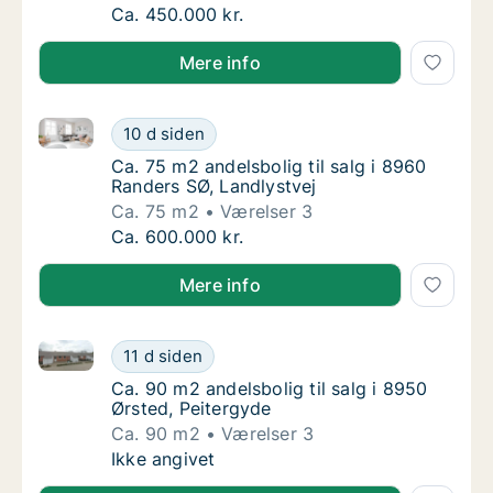
Ca. 85 m2 andelsbolig til salg i 8900 Rande
Ca. 450.000 kr.
Mere info
Ca. 75 m2 andelsbolig til salg i 8960 Randers SØ, La
Ca. 75 m2 andelsbolig til salg i 8960 Rander
10 d siden
Ca. 75 m2 andelsbolig til salg i 8960 Rander
Ca. 75 m2 andelsbolig til salg i 8960
Randers SØ, Landlystvej
Ca. 75 m2
Værelser 3
Ca. 75 m2 andelsbolig til salg i 8960 Rander
Ca. 600.000 kr.
Mere info
Ca. 90 m2 andelsbolig til salg i 8950 Ørsted, Peiter
Ca. 90 m2 andelsbolig til salg i 8950 Ørsted
11 d siden
Ca. 90 m2 andelsbolig til salg i 8950 Ørsted
Ca. 90 m2 andelsbolig til salg i 8950
Ørsted, Peitergyde
Ca. 90 m2
Værelser 3
Ca. 90 m2 andelsbolig til salg i 8950 Ørsted
Ikke angivet