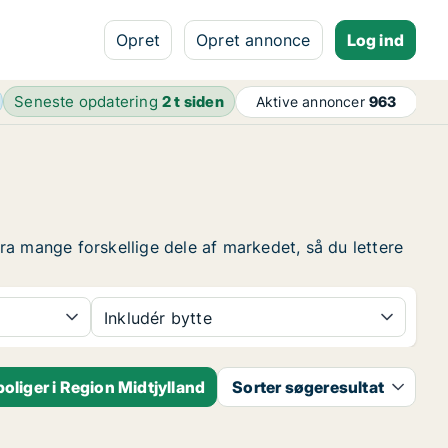
Opret
Opret annonce
Log ind
Seneste opdatering
2 t siden
Aktive annoncer
963
fra mange forskellige dele af markedet, så du lettere
Inkludér bytte
liger i Region Midtjylland
Sorter søgeresultat