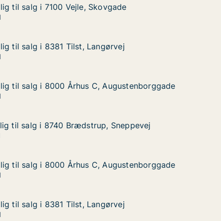
g til salg i 7100 Vejle, Skovgade
g til salg i 7100 Vejle, Skovgade
 i 7100 Vejle, Skovgade
vgade
1
g til salg i 8381 Tilst, Langørvej
g til salg i 8381 Tilst, Langørvej
i 8381 Tilst, Langørvej
ørvej
1
ig til salg i 8000 Århus C, Augustenborggade
ig til salg i 8000 Århus C, Augustenborggade
g i 8000 Århus C, Augustenborggade
 Augustenborggade
1
ig til salg i 8740 Brædstrup, Sneppevej
ig til salg i 8740 Brædstrup, Sneppevej
g i 8740 Brædstrup, Sneppevej
, Sneppevej
1
ig til salg i 8000 Århus C, Augustenborggade
ig til salg i 8000 Århus C, Augustenborggade
g i 8000 Århus C, Augustenborggade
 Augustenborggade
1
g til salg i 8381 Tilst, Langørvej
g til salg i 8381 Tilst, Langørvej
i 8381 Tilst, Langørvej
ørvej
1