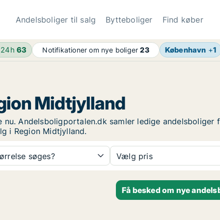
Andelsboliger til salg
Bytteboliger
Find køber
 24h
63
København
+
1
Notifikationer om nye boliger
23
egion Midtjylland
ige nu. Andelsboligportalen.dk samler ledige andelsboliger 
lg i Region Midtjylland.
tørrelse søges?
Vælg pris
Få besked om nye andelsbo