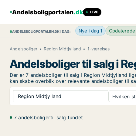
Andelsboligportalen
.dk
LIVE
Nye i dag
1
Opdaterede
ANDELSBOLIGPORTALEN.DK I DAG:
Andelsboliger
Region Midtjylland
1-værelses
Andelsboliger til salg i R
Der er 7 andelsboliger til salg i Region Midtjylland l
kan skabe overblik over relevante andelsboliger til sa
Region Midtjylland
Hvilken s
7 andelsboligertil salg fundet