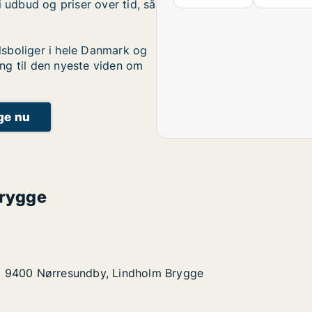
i udbud og priser over tid, så
sboliger i hele Danmark og
ng til den nyeste viden om
ige nu
Brygge
ørresundby, Lindholm Brygge
lm Brygge
g i 9400 Nørresundby, Lindholm Brygge
g i 9400 Nørresundby, Lindholm Brygge