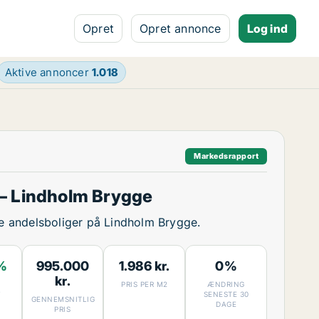
Opret
Opret annonce
Log ind
Aktive annoncer
1.018
Markedsrapport
– Lindholm Brygge
ige andelsboliger på Lindholm Brygge.
%
995.000
1.986 kr.
0%
kr.
PRIS PER M2
ÆNDRING
7
SENESTE 30
GENNEMSNITLIG
DAGE
PRIS