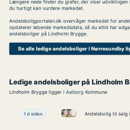
Længere nede finder du grafer, der viser udviklingen 
du hurtigt kan vurdere markedet.
Andelsboligportalen.dk overvåger markedet for andel
opdaterer løbende markedsdata, så du altid har adga
andelsboliger på Lindholm Brygge.
Se alle ledige andelsboliger i Nørresundby l
Ledige andelsboliger på Lindholm 
Lindholm Brygge ligger i
Aalborg
Kommune
Andelsbolig til salg i 9400 N
Andelsbolig til salg i 9400 Nørresundby, Lindho
Andelsbolig til sal
Andelsbolig til sal
1 d siden