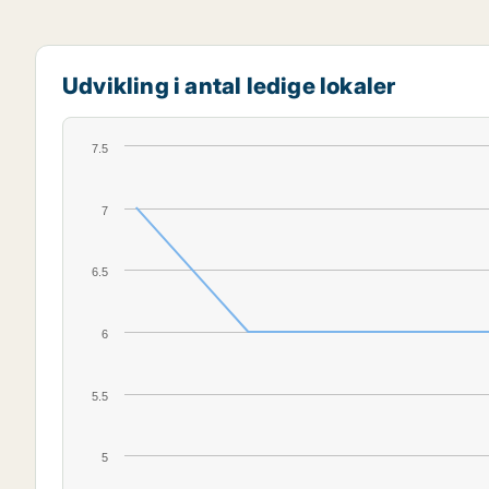
Udvikling i antal ledige lokaler
7.5
7
6.5
6
5.5
5