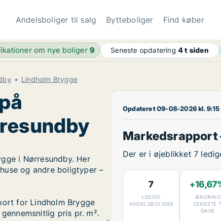
Andelsboliger til salg
Bytteboliger
Find køber
fikationer om nye boliger
9
Seneste opdatering
4 t siden
ndby
Lindholm Brygge
 på
Opdateret 09-08-2026 kl. 9:15
rresundby
Markedsrapport 
Der er i øjeblikket 7 led
ygge i Nørresundby. Her
, huse og andre boligtyper –
7
+16,67
LEDIGE
ÆNDRING
pport for Lindholm Brygge
ANDELSBOLIGER
SENESTE 
DAGE
 gennemsnitlig pris pr. m².