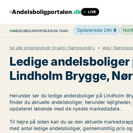
Andelsboligportalen
.dk
LIVE
Opdaterede 24h
9
Noti
ANDELSBOLIGPORTALEN.DK I DAG:
Se alle andelsboliger til salg i Nørresundby
Veje i Nørresu
Ledige andelsboliger
Lindholm Brygge, Nø
Herunder ser du ledige andelsboliger på Lindholm Br
finder du aktuelle andelsboliger, herunder lejligheder
opdateret løbende med de nyeste markedsdata.
Til højre på siden kan du se den aktuelle markedsra
med antal ledige andelsboliger, gennemsnitlig pris og