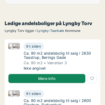
Ledige andelsboliger på Lyngby Torv
Lyngby Torv ligger i
Lyngby-Taarbæk
Kommune
Ca. 90 m2 andelsbolig til salg i 2630 Taastrup, Beri
Ca. 90 m2 andelsbolig til salg i 2630 Taastr
6 t siden
Ca. 90 m2 andelsbolig til salg i 2630 Taastr
Ca. 90 m2 andelsbolig til salg i 2630
Taastrup, Berings Gade
Ca. 90 m2
Værelser 3
Ca. 90 m2 andelsbolig til salg i 2630 Taastr
Ikke angivet
Mere info
Ca. 90 m2 andelsbolig til salg i 2600 Glostrup, Sydv
Ca. 90 m2 andelsbolig til salg i 2600 Glostr
6 t siden
Ca. 90 m2 andelsbolig til salg i 2600 Glostr
Ca. 90 m2 andelsbolig til salg i 2600
Glostrup, Sydvestvej