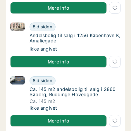
Mere info
Andelsbolig til salg i 1256 København K, Amaliegade
Andelsbolig til salg i 1256 København K, Am
8 d siden
Andelsbolig til salg i 1256 København K, Am
Andelsbolig til salg i 1256 København K,
Amaliegade
Andelsbolig til salg i 1256 København K, Am
Ikke angivet
Mere info
Ca. 145 m2 andelsbolig til salg i 2860 Søborg, Bud
Ca. 145 m2 andelsbolig til salg i 2860 Søb
8 d siden
Ca. 145 m2 andelsbolig til salg i 2860 Søb
Ca. 145 m2 andelsbolig til salg i 2860
Søborg, Buddinge Hovedgade
Ca. 145 m2
Ca. 145 m2 andelsbolig til salg i 2860 Søb
Ikke angivet
Mere info