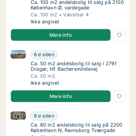
Ca. 100 m2 andelsbolig til salg på 2100 Kø
Ca. 100 m2 andelsbolig til salg på 2100
København Ø, vardegade
Ca. 100 m2
Værelser 4
Ca. 100 m2 andelsbolig til salg på 2100 Kø
Ikke angivet
Mere info
Ca. 50 m2 andelsbolig til salg i 2791 Dragør, Hf. Ba
Ca. 50 m2 andelsbolig til salg i 2791 Dragør
6 d siden
Ca. 50 m2 andelsbolig til salg i 2791 Dragør
Ca. 50 m2 andelsbolig til salg i 2791
Dragør, Hf. Bachersmindevej
Ca. 50 m2
Ca. 50 m2 andelsbolig til salg i 2791 Dragør
Ikke angivet
Mere info
Ca. 80 m2 andelsbolig til salg på 2200 København 
Ca. 80 m2 andelsbolig til salg på 2200 Kø
8 d siden
Ca. 80 m2 andelsbolig til salg på 2200 Kø
Ca. 80 m2 andelsbolig til salg på 2200
København N, Ravnsborg Tværgade