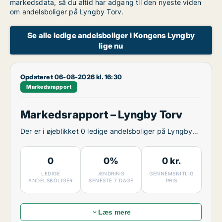
markedsdata, så du altid har adgang til den nyeste viden
om andelsboliger på Lyngby Torv.
Se alle ledige andelsboliger i Kongens Lyngby
lige nu
Opdateret 06-08-2026 kl. 16:30
Markedsrapport
Markedsrapport – Lyngby Torv
Der er i øjeblikket 0 ledige andelsboliger på Lyngby
Torv.
0
0%
0 kr.
LEDIGE
ÆNDRING
GENNEMSNITLIG
ANDELSBOLIGER
SENESTE 7 DAGE
PRIS
Læs mere