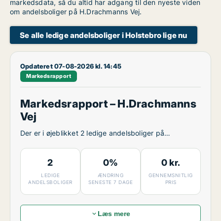
markedsdata, så du altid har adgang til den nyeste viden
om andelsboliger på H.Drachmanns Vej.
Se alle ledige andelsboliger i Holstebro lige nu
Opdateret 07-08-2026 kl. 14:45
Markedsrapport
Markedsrapport – H.Drachmanns
Vej
Der er i øjeblikket 2 ledige andelsboliger på
H.Drachmanns Vej.
2
0%
0 kr.
LEDIGE
ÆNDRING
GENNEMSNITLIG
ANDELSBOLIGER
SENESTE 7 DAGE
PRIS
Læs mere