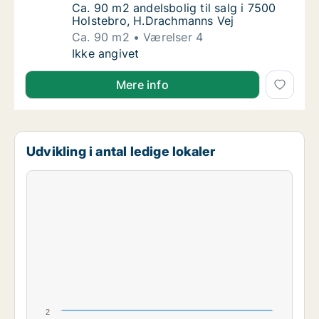
Ca. 90 m2 andelsbolig til salg i 7500 Holst
Ca. 90 m2 andelsbolig til salg i 7500
Holstebro, H.Drachmanns Vej
Ca. 90 m2
Værelser 4
Ca. 90 m2 andelsbolig til salg i 7500 Holst
Ikke angivet
Mere info
Udvikling i antal ledige lokaler
2