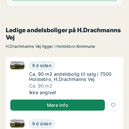
Ledige andelsboliger på H.Drachmanns
Vej
H.Drachmanns Vej ligger i
Holstebro
Kommune
Ca. 90 m2 andelsbolig til salg i 7500 Holstebro, H.
Ca. 90 m2 andelsbolig til salg i 7500 Holst
9 d siden
Ca. 90 m2 andelsbolig til salg i 7500 Holst
Ca. 90 m2 andelsbolig til salg i 7500
Holstebro, H.Drachmanns Vej
Ca. 90 m2
Ca. 90 m2 andelsbolig til salg i 7500 Holst
Ikke angivet
Mere info
Ca. 90 m2 andelsbolig til salg i 7500 Holstebro, H.
Ca. 90 m2 andelsbolig til salg i 7500 Holst
9 d siden