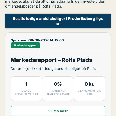
markedsdata, så du altid har adgang til den nyeste viden
om andelsboliger på Rolfs Plads.
Se alle ledige andelsboliger i Frederiksberg lige
nu
Opdateret 08-08-2026 kl. 15:00
Markedsrapport
Markedsrapport – Rolfs Plads
Der er i øjeblikket 1 ledige andelsboliger på Rolfs
Plads.
1
0%
0 kr.
LEDIGE
ÆNDRING
GENNEMSNITLIG
ANDELSBOLIGER
SENESTE 7 DAGE
PRIS
Læs mere