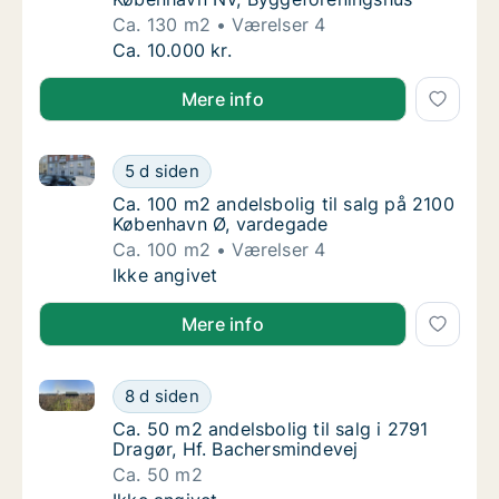
Ca. 130 m2
Værelser 4
Ca. 130 m2 andelsbolig til salg i 2400 Køb
Ca. 10.000 kr.
Mere info
Ca. 100 m2 andelsbolig til salg på 2100 København 
Ca. 100 m2 andelsbolig til salg på 2100 Kø
5 d siden
Ca. 100 m2 andelsbolig til salg på 2100 Kø
Ca. 100 m2 andelsbolig til salg på 2100
København Ø, vardegade
Ca. 100 m2
Værelser 4
Ca. 100 m2 andelsbolig til salg på 2100 Kø
Ikke angivet
Mere info
Ca. 50 m2 andelsbolig til salg i 2791 Dragør, Hf. Ba
Ca. 50 m2 andelsbolig til salg i 2791 Dragør
8 d siden
Ca. 50 m2 andelsbolig til salg i 2791 Dragør
Ca. 50 m2 andelsbolig til salg i 2791
Dragør, Hf. Bachersmindevej
Ca. 50 m2