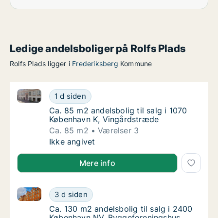
Ledige andelsboliger på Rolfs Plads
Rolfs Plads ligger i
Frederiksberg
Kommune
Ca. 85 m2 andelsbolig til salg i 1070 København K, 
Ca. 85 m2 andelsbolig til salg i 1070 Køben
1 d siden
Ca. 85 m2 andelsbolig til salg i 1070 Købe
Ca. 85 m2 andelsbolig til salg i 1070
København K, Vingårdstræde
Ca. 85 m2
Værelser 3
Ca. 85 m2 andelsbolig til salg i 1070 Køben
Ikke angivet
Mere info
Ca. 130 m2 andelsbolig til salg i 2400 København N
Ca. 130 m2 andelsbolig til salg i 2400 Køb
3 d siden
Ca. 130 m2 andelsbolig til salg i 2400 Køb
Ca. 130 m2 andelsbolig til salg i 2400
København NV, Byggeforeningshus