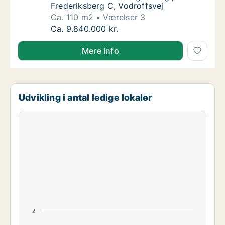
Frederiksberg C, Vodroffsvej
Ca. 110 m2
Værelser 3
Ca. 110 m2 andelsbolig til salg på 1900 Fred
Ca. 9.840.000 kr.
Mere info
Udvikling i antal ledige lokaler
2