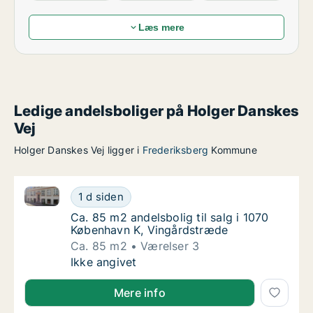
Læs mere
Ledige andelsboliger på Holger Danskes
Vej
Holger Danskes Vej ligger i
Frederiksberg
Kommune
Ca. 85 m2 andelsbolig til salg i 1070 København K, 
Ca. 85 m2 andelsbolig til salg i 1070 Køben
1 d siden
Ca. 85 m2 andelsbolig til salg i 1070 Købe
Ca. 85 m2 andelsbolig til salg i 1070
København K, Vingårdstræde
Ca. 85 m2
Værelser 3
Ca. 85 m2 andelsbolig til salg i 1070 Køben
Ikke angivet
Mere info