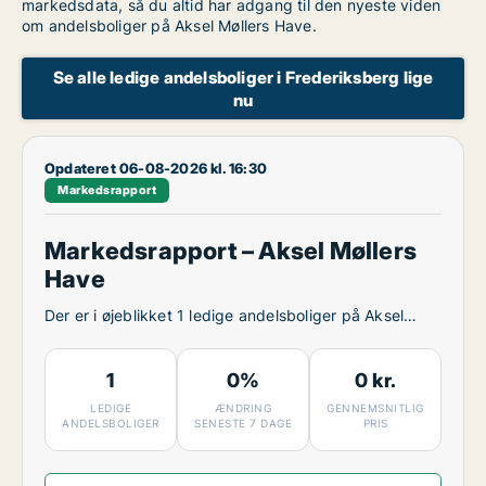
markedsdata, så du altid har adgang til den nyeste viden
om andelsboliger på Aksel Møllers Have.
Se alle ledige andelsboliger i Frederiksberg lige
nu
Opdateret 06-08-2026 kl. 16:30
Markedsrapport
Markedsrapport – Aksel Møllers
Have
Der er i øjeblikket 1 ledige andelsboliger på Aksel
Møllers Have.
1
0%
0 kr.
LEDIGE
ÆNDRING
GENNEMSNITLIG
ANDELSBOLIGER
SENESTE 7 DAGE
PRIS