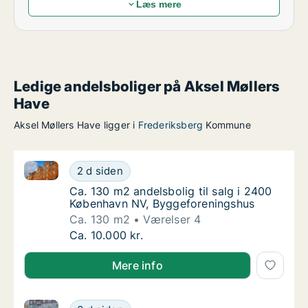
Læs mere
Ledige andelsboliger på Aksel Møllers
Have
Aksel Møllers Have ligger i
Frederiksberg
Kommune
Ca. 130 m2 andelsbolig til salg i 2400 København N
Ca. 130 m2 andelsbolig til salg i 2400 Køb
2 d siden
Ca. 130 m2 andelsbolig til salg i 2400 Køb
Ca. 130 m2 andelsbolig til salg i 2400
København NV, Byggeforeningshus
Ca. 130 m2
Værelser 4
Ca. 130 m2 andelsbolig til salg i 2400 Køb
Ca. 10.000 kr.
Mere info
Ca. 100 m2 andelsbolig til salg på 2100 København 
Ca. 100 m2 andelsbolig til salg på 2100 Kø