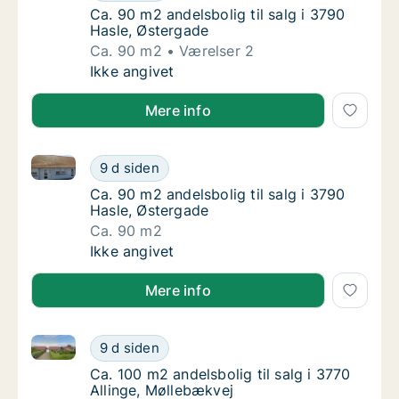
Ca. 90 m2 andelsbolig til salg i 3790 Hasle,
Ca. 90 m2 andelsbolig til salg i 3790
Hasle, Østergade
Ca. 90 m2
Værelser 2
Ca. 90 m2 andelsbolig til salg i 3790 Hasle,
Ikke angivet
Mere info
Ca. 90 m2 andelsbolig til salg i 3790 Hasle, Østerga
Ca. 90 m2 andelsbolig til salg i 3790 Hasle,
9 d siden
Ca. 90 m2 andelsbolig til salg i 3790 Hasle,
Ca. 90 m2 andelsbolig til salg i 3790
Hasle, Østergade
Ca. 90 m2
Ca. 90 m2 andelsbolig til salg i 3790 Hasle,
Ikke angivet
Mere info
Ca. 100 m2 andelsbolig til salg i 3770 Allinge, Mølle
Ca. 100 m2 andelsbolig til salg i 3770 Allin
9 d siden
Ca. 100 m2 andelsbolig til salg i 3770 Allin
Ca. 100 m2 andelsbolig til salg i 3770
Allinge, Møllebækvej