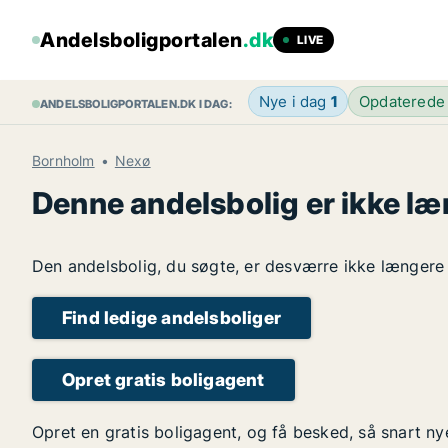
Andelsboligportalen
.dk
LIVE
Nye i dag
1
Opdaterede
ANDELSBOLIGPORTALEN.DK I DAG:
Bornholm
Nexø
Denne andelsbolig er ikke læ
Den andelsbolig, du søgte, er desværre ikke længere l
Find ledige andelsboliger
Opret gratis boligagent
Opret en gratis boligagent, og få besked, så snart n