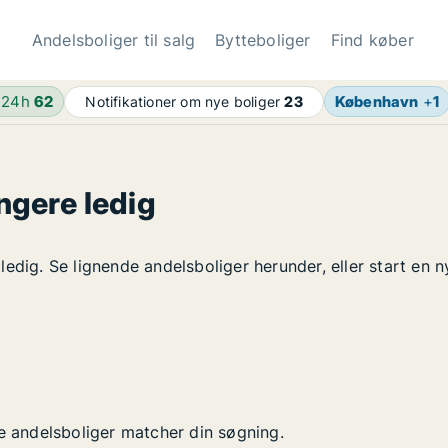
Andelsboliger til salg
Bytteboliger
Find køber
 24h
62
København
+
1
Notifikationer om nye boliger
23
ngere ledig
edig. Se lignende andelsboliger herunder, eller start en n
ye andelsboliger matcher din søgning.