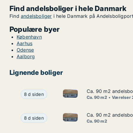
Find andelsboliger i hele Danmark
Find
andelsboliger
i hele Danmark på Andelsboligport
Populære byer
København
Aarhus
Odense
Aalborg
Lignende boliger
Ca. 90 m2 andelsbol
Ca. 90 m2 andelsbol
Ca. 90 m2 andelsbolig til sal
Ca. 90 m2 andelsbolig til salg i 3790 Hasle, Øst
8 d siden
Ca. 90 m2
Værelser 
Ca. 90 m2 andelsbol
Ca. 90 m2 andelsbol
Ca. 90 m2 andelsbolig til sal
Ca. 90 m2 andelsbolig til salg i 3790 Hasle, Øst
8 d siden
Ca. 90 m2