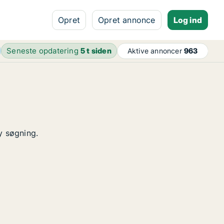
Opret
Opret annonce
Log ind
Seneste opdatering
5 t siden
Aktive annoncer
963
y søgning.