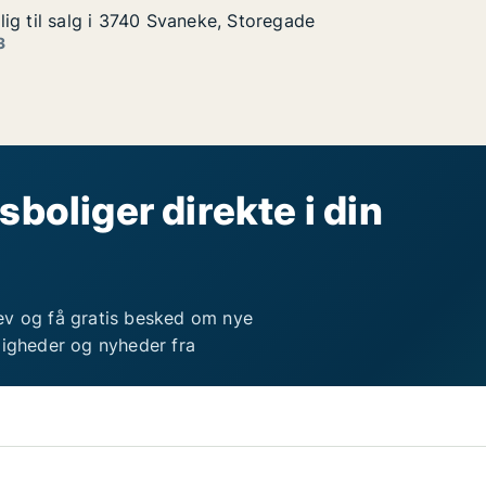
ig til salg i 3740 Svaneke, Storegade
ig til salg i 3740 Svaneke, Storegade
g i 3740 Svaneke, Storegade
Storegade
3
sboliger direkte i din
ev og få gratis besked om nye
ligheder og nyheder fra