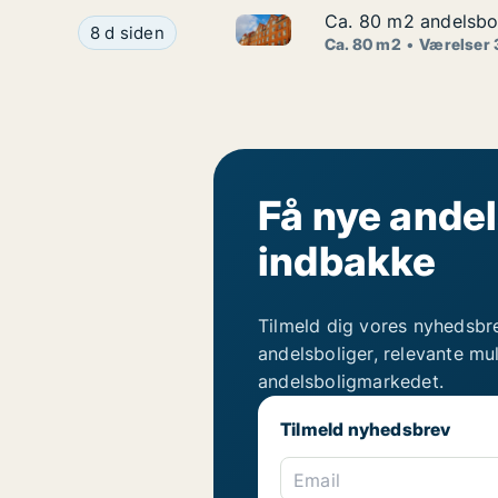
Ca. 80 m2 andelsbol
Ca. 80 m2 andelsbol
Ca. 80 m2 andelsbolig til sal
Ca. 80 m2 andelsbolig til salg i 3740 Svaneke, 
8 d siden
Ca. 80 m2
Værelser 
Få nye andel
indbakke
Tilmeld dig vores nyhedsbr
andelsboliger, relevante mu
andelsboligmarkedet.
Tilmeld nyhedsbrev
Email