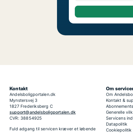
Kontakt
Om service
Andelsboligportalen.dk
Om Andelsbol
Mynstersvej 3
Kontakt & su
1827 Frederiksberg C
Abonnementsv
support@andelsboligportalen.dk
Generelle vilk
CVR: 38854925
Servicens in
Datapolitik
Fuld adgang til servicen kræver et løbende
Cookiepolitik