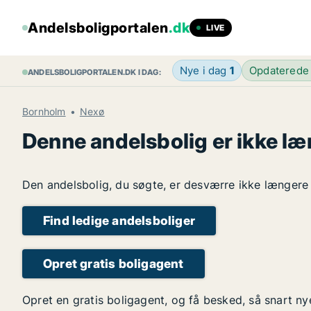
Andelsboligportalen
.dk
LIVE
Nye i dag
1
Opdaterede
ANDELSBOLIGPORTALEN.DK I DAG:
Bornholm
Nexø
Denne andelsbolig er ikke læ
Den andelsbolig, du søgte, er desværre ikke længere l
Find ledige andelsboliger
Opret gratis boligagent
Opret en gratis boligagent, og få besked, så snart n