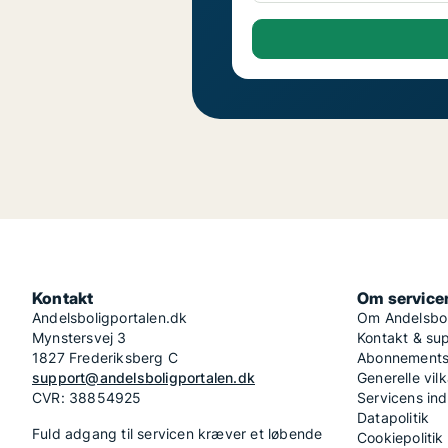
Kontakt
Om service
Andelsboligportalen.dk
Om Andelsbol
Mynstersvej 3
Kontakt & su
1827 Frederiksberg C
Abonnementsv
support@andelsboligportalen.dk
Generelle vilk
CVR: 38854925
Servicens in
Datapolitik
Fuld adgang til servicen kræver et løbende
Cookiepolitik