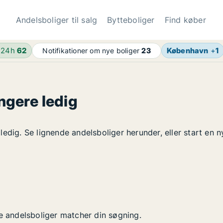
Andelsboliger til salg
Bytteboliger
Find køber
 24h
62
København
+
1
Notifikationer om nye boliger
23
ngere ledig
edig. Se lignende andelsboliger herunder, eller start en n
ye andelsboliger matcher din søgning.