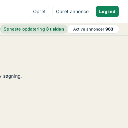
Opret
Opret annonce
Log ind
Seneste opdatering
3 t siden
Aktive annoncer
963
y søgning.