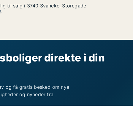
ig til salg i 3740 Svaneke, Storegade
ig til salg i 3740 Svaneke, Storegade
g i 3740 Svaneke, Storegade
Storegade
3
sboliger direkte i din
ev og få gratis besked om nye
ligheder og nyheder fra