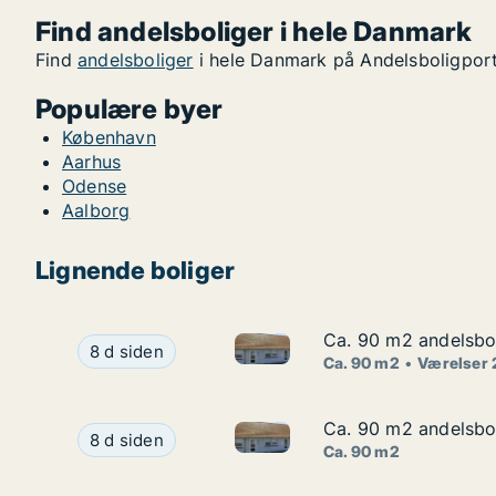
Find andelsboliger i hele Danmark
Find
andelsboliger
i hele Danmark på Andelsboligport
Populære byer
København
Aarhus
Odense
Aalborg
Lignende boliger
Ca. 90 m2 andelsbol
Ca. 90 m2 andelsbol
Ca. 90 m2 andelsbolig til sal
Ca. 90 m2 andelsbolig til salg i 3790 Hasle, Øst
8 d siden
Ca. 90 m2
Værelser 
Ca. 90 m2 andelsbol
Ca. 90 m2 andelsbol
Ca. 90 m2 andelsbolig til sal
Ca. 90 m2 andelsbolig til salg i 3790 Hasle, Øst
8 d siden
Ca. 90 m2