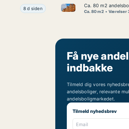
Ca. 80 m2 andelsbol
Ca. 80 m2 andelsbol
Ca. 80 m2 andelsbolig til sal
Ca. 80 m2 andelsbolig til salg i 3740 Svaneke, 
8 d siden
Ca. 80 m2
Værelser 
Få nye andel
indbakke
Tilmeld dig vores nyhedsbr
andelsboliger, relevante mu
andelsboligmarkedet.
Tilmeld nyhedsbrev
Email