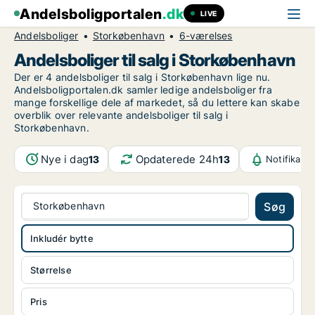
Andelsboligportalen
.dk
LIVE
Andelsboliger
Storkøbenhavn
6-værelses
Andelsboliger til salg i Storkøbenhavn
Der er 4 andelsboliger til salg i Storkøbenhavn lige nu.
Andelsboligportalen.dk samler ledige andelsboliger fra
mange forskellige dele af markedet, så du lettere kan skabe
overblik over relevante andelsboliger til salg i
Storkøbenhavn.
Nye i dag
Opdaterede 24h
13
13
Notifikati
Storkøbenhavn
Søg
Inkludér bytte
Størrelse
Pris