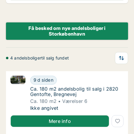
Få besked om nye andelsboliger i
Storkøbenhavn
4 andelsboligertil salg fundet
Ca. 180 m2 andelsbolig til salg i 2820 Gentofte, Bre
Ca. 180 m2 andelsbolig til salg i 2820 Gento
9 d siden
Ca. 180 m2 andelsbolig til salg i 2820 Gento
Ca. 180 m2 andelsbolig til salg i 2820
Gentofte, Bregnevej
Ca. 180 m2
Værelser 6
Ca. 180 m2 andelsbolig til salg i 2820 Gento
Ikke angivet
Mere info