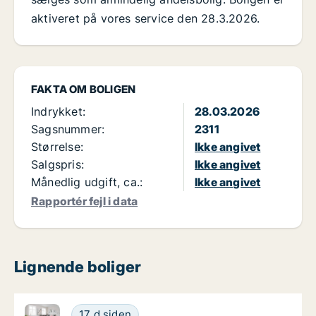
aktiveret på vores service den 28.3.2026.
FAKTA OM BOLIGEN
Indrykket:
28.03.2026
Sagsnummer:
2311
Størrelse:
Ikke angivet
Salgspris:
Ikke angivet
Månedlig udgift, ca.:
Ikke angivet
Rapportér fejl i data
Lignende boliger
Ca. 80 m2 andelsbolig til salg i 6000 Kolding, Mark
Ca. 80 m2 andelsbolig til salg i 6000 Koldi
17 d siden