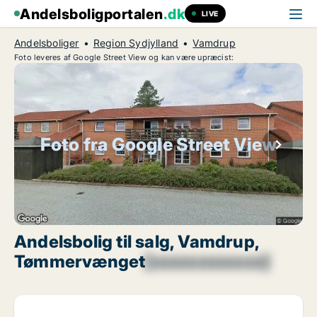
Andelsboligportalen
.dk
LIVE
Andelsboliger
Region Sydjylland
Vamdrup
Foto leveres af Google Street View og kan være upræcist:
Foto fra Google Street View
Andelsbolig til salg, Vamdrup,
Tømmervænget
[xxxxxxxxxxxx]