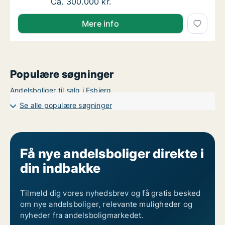
Ca. 75 m2 andelsbolig til salg i 6000 Koldi
Ca. 300.000 kr.
Mere info
Populære søgninger
Andelsboliger til salg i Esbjerg
Se alle populære søgninger
Få nye andelsboliger direkte i
din indbakke
Tilmeld dig vores nyhedsbrev og få gratis besked
om nye andelsboliger, relevante muligheder og
nyheder fra andelsboligmarkedet.