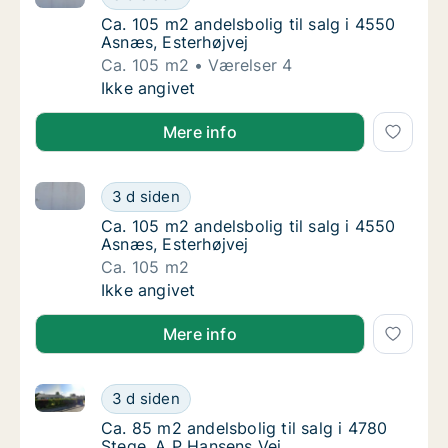
Ca. 105 m2 andelsbolig til salg i 4550 Asnæs
Ca. 105 m2 andelsbolig til salg i 4550
Asnæs, Esterhøjvej
Ca. 105 m2
Værelser 4
Ca. 105 m2 andelsbolig til salg i 4550 Asnæs
Ikke angivet
Mere info
Ca. 105 m2 andelsbolig til salg i 4550 Asnæs, Esterh
Ca. 105 m2 andelsbolig til salg i 4550 Asnæs
3 d siden
Ca. 105 m2 andelsbolig til salg i 4550 Asnæs
Ca. 105 m2 andelsbolig til salg i 4550
Asnæs, Esterhøjvej
Ca. 105 m2
Ca. 105 m2 andelsbolig til salg i 4550 Asnæs
Ikke angivet
Mere info
Ca. 85 m2 andelsbolig til salg i 4780 Stege, A P Han
Ca. 85 m2 andelsbolig til salg i 4780 Stege,
3 d siden
Ca. 85 m2 andelsbolig til salg i 4780 Stege,
Ca. 85 m2 andelsbolig til salg i 4780
Stege, A P Hansens Vej