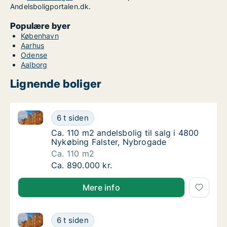
Andelsboligportalen.dk.
Populære byer
København
Aarhus
Odense
Aalborg
Lignende boliger
Ca. 110 m2 andelsbolig til salg i 4800 Nykøbing Fal
Ca. 110 m2 andelsbolig til salg i 4800 Nykø
6 t siden
Ca. 110 m2 andelsbolig til salg i 4800 Nykø
Ca. 110 m2 andelsbolig til salg i 4800
Nykøbing Falster, Nybrogade
Ca. 110 m2
Ca. 110 m2 andelsbolig til salg i 4800 Nykø
Ca. 890.000 kr.
Mere info
Andelsbolig til salg i 4840 Nørre Alslev, Guldstjernev
Andelsbolig til salg i 4840 Nørre Alslev, Gul
6 t siden