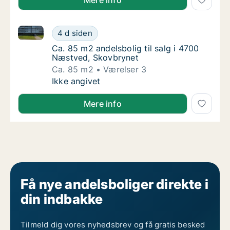
Mere info
Ca. 85 m2 andelsbolig til salg i 4700 Næstved, Skov
Ca. 85 m2 andelsbolig til salg i 4700 Næst
4 d siden
Ca. 85 m2 andelsbolig til salg i 4700 Næstv
Ca. 85 m2 andelsbolig til salg i 4700
Næstved, Skovbrynet
Ca. 85 m2
Værelser 3
Ca. 85 m2 andelsbolig til salg i 4700 Næst
Ikke angivet
Mere info
Få nye andelsboliger direkte i
din indbakke
Tilmeld dig vores nyhedsbrev og få gratis besked