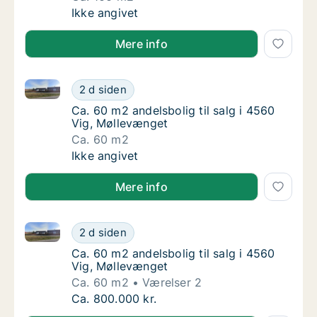
Ca. 100 m2 andelsbolig til salg i 4070 Kirk
Ikke angivet
Mere info
Ca. 60 m2 andelsbolig til salg i 4560 Vig, Møllevæng
Ca. 60 m2 andelsbolig til salg i 4560 Vig, 
2 d siden
Ca. 60 m2 andelsbolig til salg i 4560 Vig, M
Ca. 60 m2 andelsbolig til salg i 4560
Vig, Møllevænget
Ca. 60 m2
Ca. 60 m2 andelsbolig til salg i 4560 Vig, 
Ikke angivet
Mere info
Ca. 60 m2 andelsbolig til salg i 4560 Vig, Møllevæng
Ca. 60 m2 andelsbolig til salg i 4560 Vig, 
2 d siden
Ca. 60 m2 andelsbolig til salg i 4560 Vig, M
Ca. 60 m2 andelsbolig til salg i 4560
Vig, Møllevænget
Ca. 60 m2
Værelser 2
Ca. 60 m2 andelsbolig til salg i 4560 Vig, 
Ca. 800.000 kr.