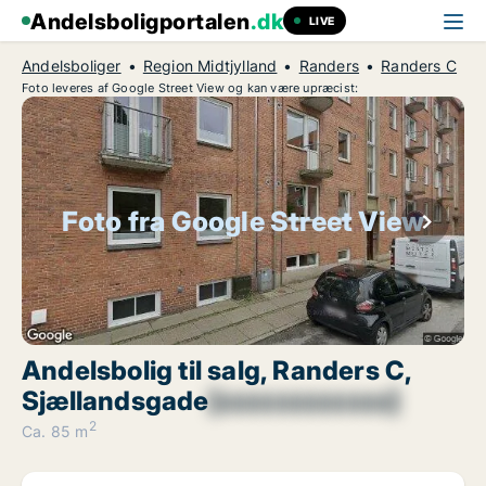
Andelsboligportalen
.dk
LIVE
Andelsboliger
Region Midtjylland
Randers
Randers C
Foto leveres af Google Street View og kan være upræcist:
Foto fra Google Street View
Andelsbolig til salg, Randers C,
Sjællandsgade
[xxxxxxxxxxxx]
2
Ca. 85 m