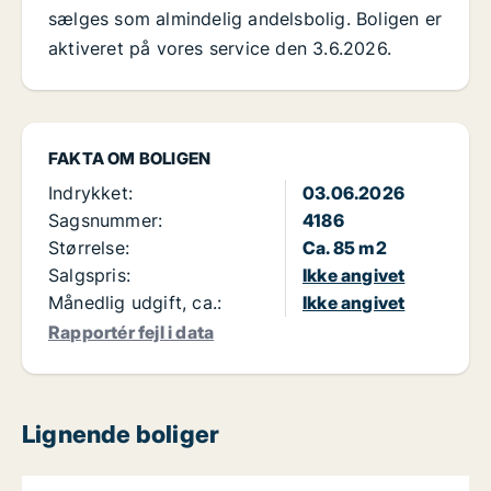
sælges som almindelig andelsbolig. Boligen er
aktiveret på vores service den 3.6.2026.
FAKTA OM BOLIGEN
Indrykket:
03.06.2026
Sagsnummer:
4186
Størrelse:
Ca. 85 m2
Salgspris:
Ikke angivet
Månedlig udgift, ca.:
Ikke angivet
Rapportér fejl i data
Lignende boliger