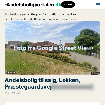
Andelsboligportalen
.dk
LIVE
Andelsboliger
Region Nordjylland
Løkken
Foto leveres af Google Street View og kan være upræcist:
Foto fra Google Street View
Andelsbolig til salg, Løkken,
Præstegaardsvej
[xxxxxxxxxxxx]
2
Ca. 70 m